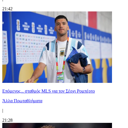
21:42
Επόμενος... σταθμός MLS για τον Σέρχι Ρομπέρτο
Άλλα Πρωταθλήματα
|
21:28