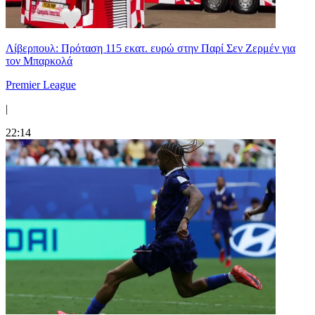
Λίβερπουλ: Πρόταση 115 εκατ. ευρώ στην Παρί Σεν Ζερμέν για
τον Μπαρκολά
Premier League
|
22:14