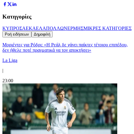
Κατηγορίες
ΚΥΠΡΟΣ
ΑΕΚ
ΑΕΛ
ΑΠΟΛΛΩΝ
ΕΡΜΗΣ
ΜΙΚΡΕΣ ΚΑΤΗΓΟΡΙΕΣ
Ροή ειδήσεων
Δημοφιλή
Μοριέντες για Ρόδρι: «Η Ρεάλ δε χάνει παίκτες τέτοιου επιπέδου,
δεν ήθελε ποτέ πραγματικά να τον αποκτήσει»
La Liga
|
23:00