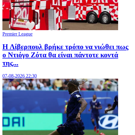
Premier League
Η Λίβερπουλ βρήκε τρόπο να νιώθει πως
ο Ντιόγο Ζότα θα είναι πάντοτε κοντά
της...
07-08-2026 22:30