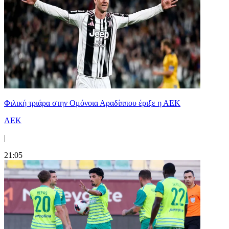
Φιλική τριάρα στην Ομόνοια Αραδίππου έριξε η ΑΕΚ
ΑΕΚ
|
21:05