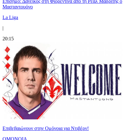
Επίσημο: Δανεικός στη Φιορεντίνα από τη Ρεάλ Μαδρίτης ο
Μασταντουόνο
La Liga
|
20:15
Επιβεβαιώνουν στην Ομόνοια για Ντιβέρν!
ΟΜΟΝΟΙΑ