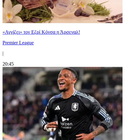
«Αγγίζει» τον Εζρί Κόνσα η Άρσεναλ!
Premier League
|
20:45