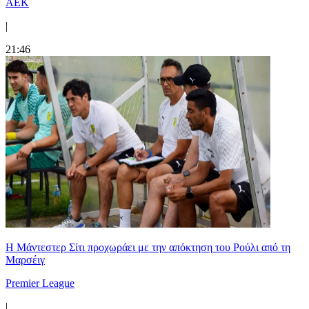
ΑΕΚ
|
21:46
Η Μάντεστερ Σίτι προχωράει με την απόκτηση του Ρούλι από τη
Μαρσέιγ
Premier League
|