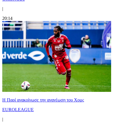
|
20:14
Η Παρί ανακοίνωσε την ανανέωση του Χομς
EUROLEAGUE
|