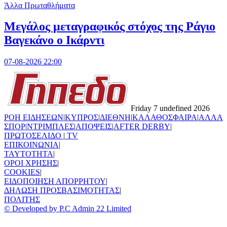
Άλλα Πρωταθλήματα
Μεγάλος μεταγραφικός στόχος της Ράγιο
Βαγεκάνο ο Ικάρντι
07-08-2026 22:00
Friday 7 undefined 2026
ΡΟΗ ΕΙΔΗΣΕΩΝ
|
ΚΥΠΡΟΣ
|
ΔΙΕΘΝΗ
|
ΚΑΛΑΘΟΣΦΑΙΡΑ
|
ΑΛΛΑ
ΣΠΟΡ
|
ΝΤΡΙΜΠΛΕΣ
|
ΑΠΟΨΕΙΣ
|
AFTER DERBY
|
ΠΡΩΤΟΣΕΛΙΔΟ
|
TV
ΕΠΙΚΟΙΝΩΝΙΑ
|
TAYTOTHTA
|
ΟΡΟΙ ΧΡΗΣΗΣ
|
COOKIES
|
ΕΙΔΟΠΟΙΗΣΗ ΑΠΟΡΡΗΤΟΥ
|
ΔΗΛΩΣΗ ΠΡΟΣΒΑΣΙΜΟΤΗΤΑΣ
|
ΠΟΛΙΤΗΣ
© Developed by P.C Admin 22 Limited