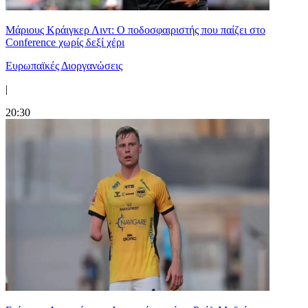
Μάριους Κράιγκερ Λιντ: Ο ποδοσφαιριστής που παίζει στο
Conference χωρίς δεξί χέρι
Ευρωπαϊκές Διοργανώσεις
|
20:30