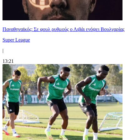
Παναθηναϊκός: Σε φουλ ρυθμούς ο Λιβάι ενόψει Βουλγαρίας
Super League
|
13:21