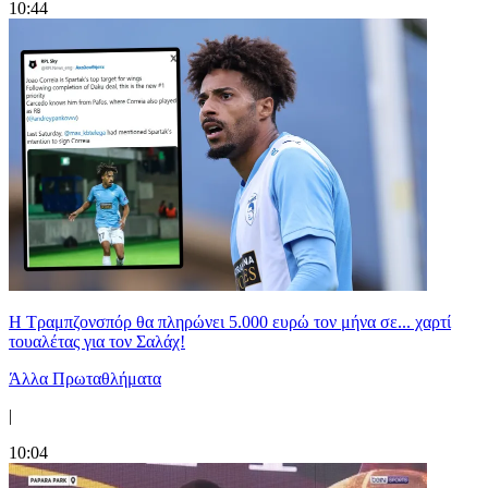
10:44
Η Τραμπζονσπόρ θα πληρώνει 5.000 ευρώ τον μήνα σε... χαρτί
τουαλέτας για τον Σαλάχ!
Άλλα Πρωταθλήματα
|
10:04