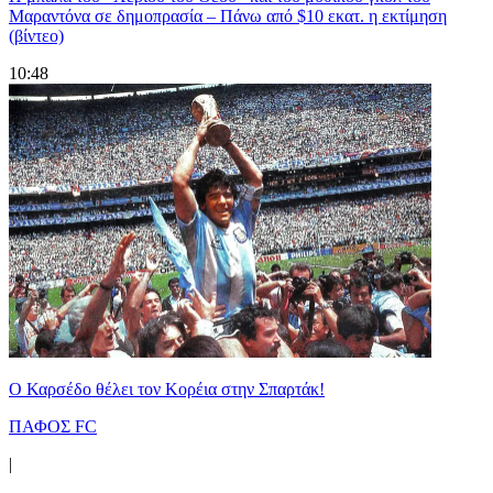
Μαραντόνα σε δημοπρασία – Πάνω από $10 εκατ. η εκτίμηση
(βίντεο)
10:48
Ο Καρσέδο θέλει τον Κορέια στην Σπαρτάκ!
ΠΑΦΟΣ FC
|