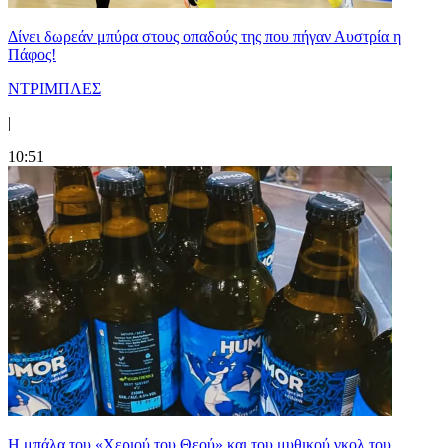
Δίνει δωρεάν μπύρα στους οπαδούς της που πήγαν Αυστρία η
Πάφος!
ΝΤΡΙΜΠΛΕΣ
|
10:51
Η μπάλα του «Χεριού του Θεού» και του μυθικού γκολ του