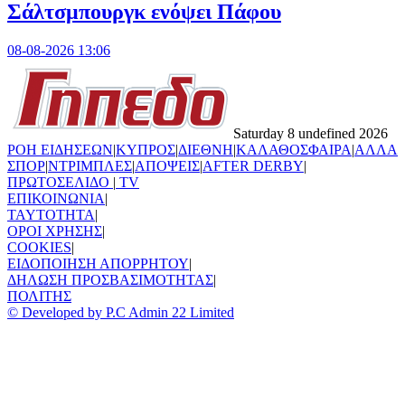
Σάλτσμπουργκ ενόψει Πάφου
08-08-2026 13:06
Saturday 8 undefined 2026
ΡΟΗ ΕΙΔΗΣΕΩΝ
|
ΚΥΠΡΟΣ
|
ΔΙΕΘΝΗ
|
ΚΑΛΑΘΟΣΦΑΙΡΑ
|
ΑΛΛΑ
ΣΠΟΡ
|
ΝΤΡΙΜΠΛΕΣ
|
ΑΠΟΨΕΙΣ
|
AFTER DERBY
|
ΠΡΩΤΟΣΕΛΙΔΟ
|
TV
ΕΠΙΚΟΙΝΩΝΙΑ
|
TAYTOTHTA
|
ΟΡΟΙ ΧΡΗΣΗΣ
|
COOKIES
|
ΕΙΔΟΠΟΙΗΣΗ ΑΠΟΡΡΗΤΟΥ
|
ΔΗΛΩΣΗ ΠΡΟΣΒΑΣΙΜΟΤΗΤΑΣ
|
ΠΟΛΙΤΗΣ
© Developed by P.C Admin 22 Limited