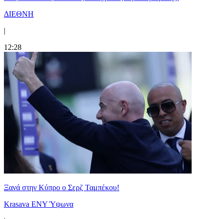
ΔΙΕΘΝΗ
|
12:28
Ξανά στην Κύπρο ο Σερζ Ταμπέκου!
Krasava ENY Ύψωνα