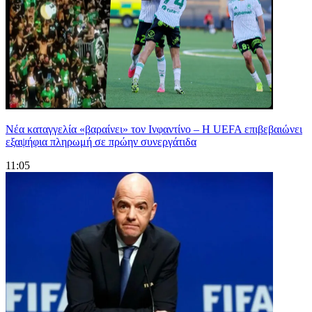
Νέα καταγγελία «βαραίνει» τον Ινφαντίνο – Η UEFA επιβεβαιώνει
εξαψήφια πληρωμή σε πρώην συνεργάτιδα
11:05