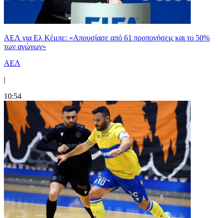
ΑΕΛ για Ελ Κέμπε: «Απουσίασε από 61 προπονήσεις και το 50%
των αγώνων»
ΑΕΛ
|
10:54