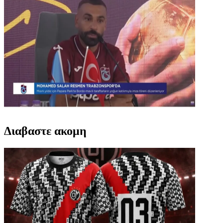
Διαβαστε ακομη