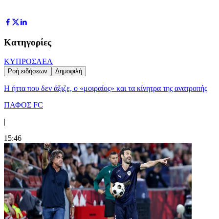
Κατηγορίες
ΚΥΠΡΟΣ
ΑΕΛ
Ροή ειδήσεων
Δημοφιλή
Η ήττα που δεν άξιζε, ο «μοιραίος» και τα κίνητρα της ανατροπής
ΠΑΦΟΣ FC
|
15:46