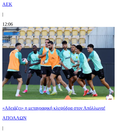
ΑΕΚ
|
12:06
«Αδειάζει» η μεταγραφική κλεψύδρα στον Απόλλωνα!
ΑΠΟΛΛΩΝ
|