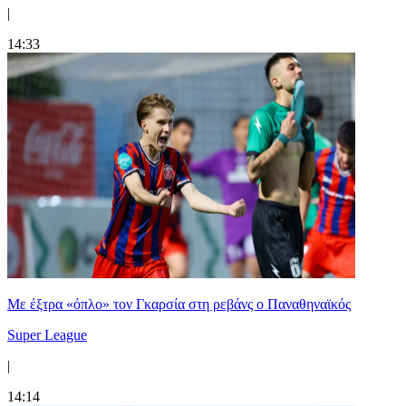
|
14:33
Mε έξτρα «όπλο» τον Γκαρσία στη ρεβάνς ο Παναθηναϊκός
Super League
|
14:14