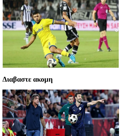
Διαβαστε ακομη