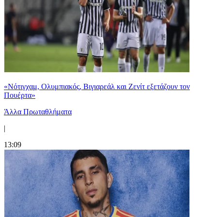
«Νότιγχαμ, Ολυμπιακός, Βιγιαρεάλ και Ζενίτ εξετάζουν τον
Πουέρτα»
Άλλα Πρωταθλήματα
|
13:09