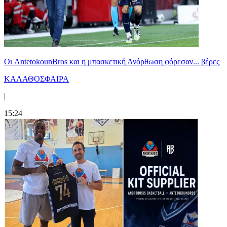
Oι AntetokounBros και η μπασκετική Ανόρθωση φόρεσαν... βέρες
ΚΑΛΑΘΟΣΦΑΙΡΑ
|
15:24