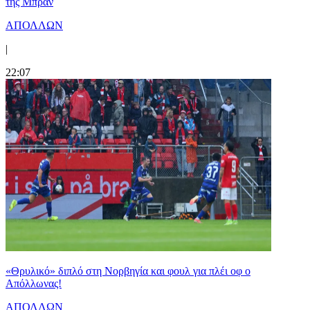
της Μπραν
ΑΠΟΛΛΩΝ
|
22:07
«Θρυλικό» διπλό στη Νορβηγία και φουλ για πλέι οφ ο
Απόλλωνας!
ΑΠΟΛΛΩΝ