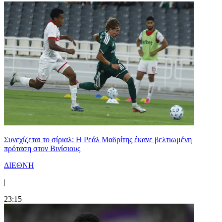
Συνεχίζεται το σίριαλ: Η Ρεάλ Μαδρίτης έκανε βελτιωμένη
πρόταση στον Βινίσιους
ΔΙΕΘΝΗ
|
23:15