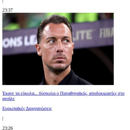
|
23:37
Έκανε τα εύκολα... δύσκολα ο Παναθηναϊκός, αποδοκιμασίες στο
φινάλε
Ευρωπαϊκές Διοργανώσεις
|
23:26