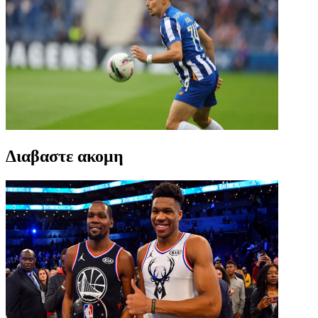
Διαβαστε ακομη