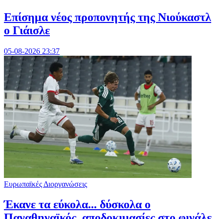
Επίσημα νέος προπονητής της Νιούκαστλ
ο Γιάισλε
05-08-2026 23:37
Ευρωπαϊκές Διοργανώσεις
Έκανε τα εύκολα... δύσκολα ο
Παναθηναϊκός, αποδοκιμασίες στο φινάλε