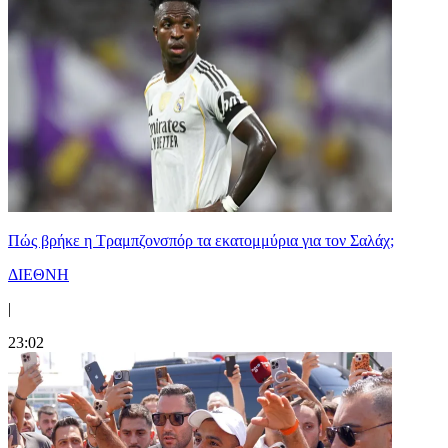
Πώς βρήκε η Τραμπζονσπόρ τα εκατομμύρια για τον Σαλάχ;
ΔΙΕΘΝΗ
|
23:02