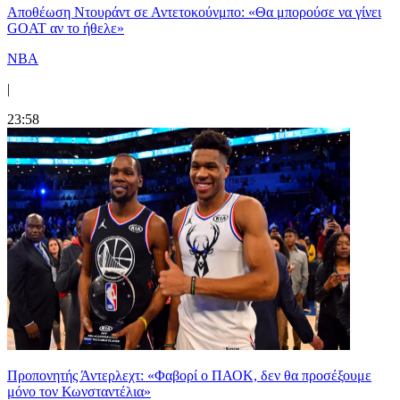
Αποθέωση Ντουράντ σε Αντετοκούνμπο: «Θα μπορούσε να γίνει
GOAT αν το ήθελε»
NBA
|
23:58
Προπονητής Άντερλεχτ: «Φαβορί ο ΠΑΟΚ, δεν θα προσέξουμε
μόνο τον Κωνσταντέλια»