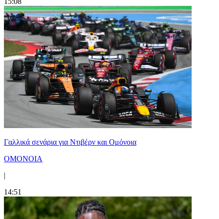
15:08
Γαλλικά σενάρια για Ντιβέρν και Ομόνοια
ΟΜΟΝΟΙΑ
|
14:51