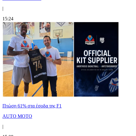
|
15:24
Πτώση 61% στα έσοδα της F1
AUTO MOTO
|