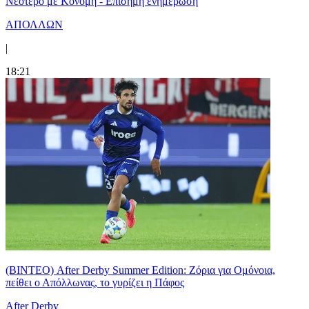
Νεότερο με Κονομή - Επίσημη ενημέρωση
ΑΠΟΛΛΩΝ
|
18:21
(ΒΙΝΤΕΟ) After Derby Summer Edition: Ζόρια για Ομόνοια,
πείθει ο Απόλλωνας, το γυρίζει η Πάφος
After Derby