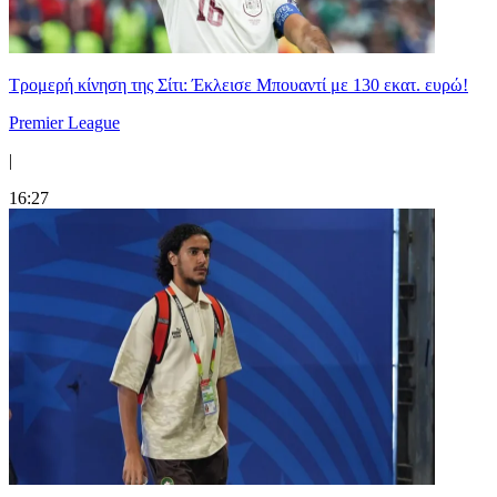
Τρομερή κίνηση της Σίτι: Έκλεισε Μπουαντί με 130 εκατ. ευρώ!
Premier League
|
16:27