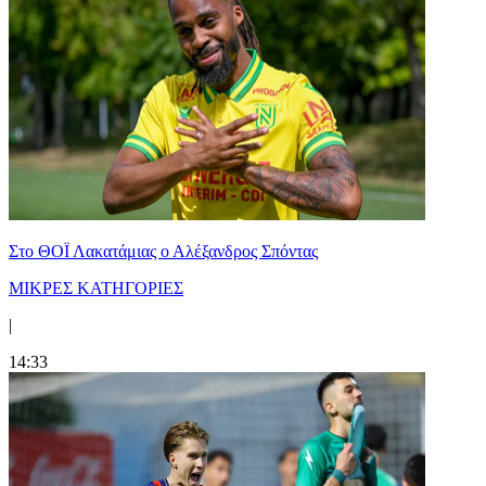
Στο ΘΟΪ Λακατάμιας ο Αλέξανδρος Σπόντας
ΜΙΚΡΕΣ ΚΑΤΗΓΟΡΙΕΣ
|
14:33