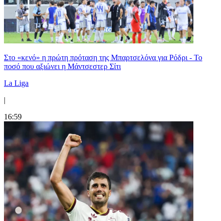
Στο «κενό» η πρώτη πρόταση της Μπαρτσελόνα για Ρόδρι - Το
ποσό που αξιώνει η Μάντσεστερ Σίτι
La Liga
|
16:59