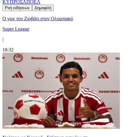
ΚΥΠΡΟΣ
ΑΠΟΕΛ
Ροή ειδήσεων
Δημοφιλή
Ο γιος του Ζιοβάνι στον Ολυμπιακό
Super League
|
18:32