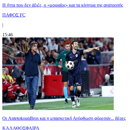
Η ήττα που δεν άξιζε, ο «μοιραίος» και τα κίνητρα της ανατροπής
ΠΑΦΟΣ FC
|
15:46
Oι AntetokounBros και η μπασκετική Ανόρθωση φόρεσαν... βέρες
ΚΑΛΑΘΟΣΦΑΙΡΑ