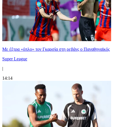
Mε έξτρα «όπλο» τον Γκαρσία στη ρεβάνς ο Παναθηναϊκός
Super League
|
14:14