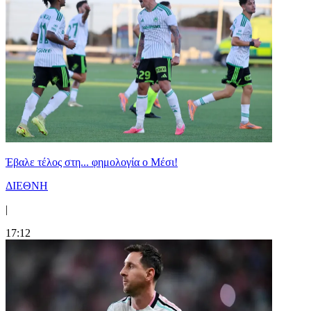
Έβαλε τέλος στη... φημολογία o Μέσι!
ΔΙΕΘΝΗ
|
17:12