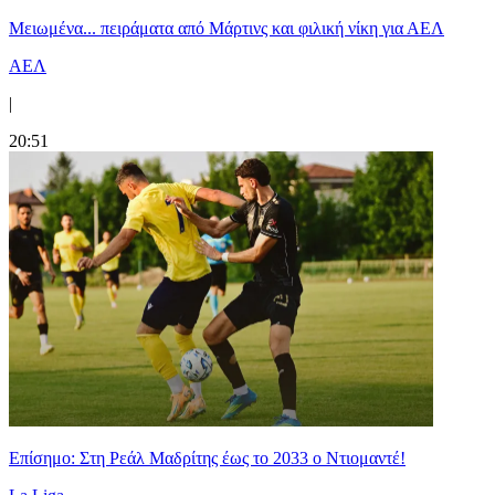
Μειωμένα... πειράματα από Μάρτινς και φιλική νίκη για ΑΕΛ
ΑΕΛ
|
20:51
Επίσημο: Στη Ρεάλ Μαδρίτης έως το 2033 ο Ντιομαντέ!