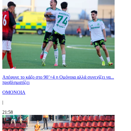
Απέφυγε το κάζο στο 90’+4 η Ομόνοια αλλά συνεχίζει να...
προβληματίζει
ΟΜΟΝΟΙΑ
|
21:58