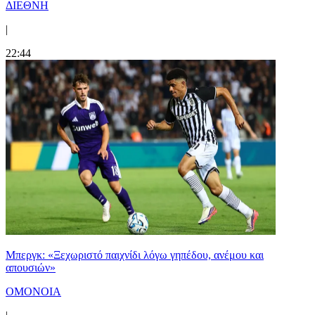
ΔΙΕΘΝΗ
|
22:44
Μπεργκ: «Ξεχωριστό παιχνίδι λόγω γηπέδου, ανέμου και
απουσιών»
ΟΜΟΝΟΙΑ