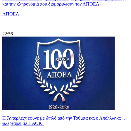
και την κληρονομιά που διαμόρφωσαν τον ΑΠΟΕΛ»
ΑΠΟΕΛ
|
22:56
H Άντερλεχτ έφυγε με διπλό από την Τούμπα και ο Απόλλωνας...
φλερτάρει με ΠΑΟΚ!