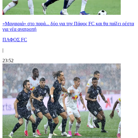
«Μαχαιριά» στο παρά... δύο για την Πάφος FC και θα παίξει ρέστα
για νέα ανατροπή
ΠΑΦΟΣ FC
|
23:52