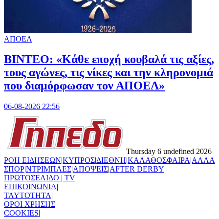
ΑΠΟΕΛ
ΒΙΝΤΕΟ: «Κάθε εποχή κουβαλά τις αξίες,
τους αγώνες, τις νίκες και την κληρονομιά
που διαμόρφωσαν τον ΑΠΟΕΛ»
06-08-2026 22:56
Thursday 6 undefined 2026
ΡΟΗ ΕΙΔΗΣΕΩΝ
|
ΚΥΠΡΟΣ
|
ΔΙΕΘΝΗ
|
ΚΑΛΑΘΟΣΦΑΙΡΑ
|
ΑΛΛΑ
ΣΠΟΡ
|
ΝΤΡΙΜΠΛΕΣ
|
ΑΠΟΨΕΙΣ
|
AFTER DERBY
|
ΠΡΩΤΟΣΕΛΙΔΟ
|
TV
ΕΠΙΚΟΙΝΩΝΙΑ
|
TAYTOTHTA
|
ΟΡΟΙ ΧΡΗΣΗΣ
|
COOKIES
|