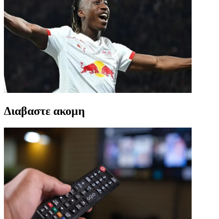
Διαβαστε ακομη