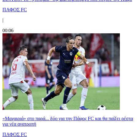
ΠΑΦΟΣ FC
|
00:06
«Μαχαιριά» στο παρά... δύο για την Πάφος FC και θα παίξει ρέστα
για νέα ανατροπή
ΠΑΦΟΣ FC