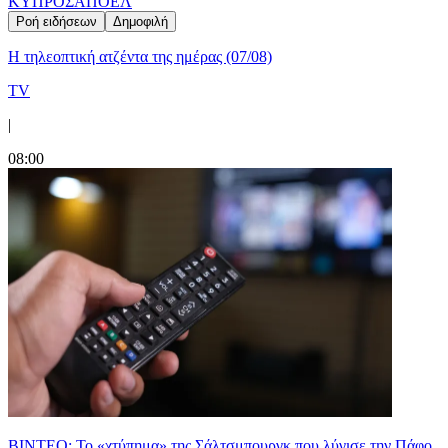
ΚΥΠΡΟΣ
ΑΠΟΕΛ
Ροή ειδήσεων
Δημοφιλή
Η τηλεοπτική ατζέντα της ημέρας (07/08)
TV
|
08:00
ΒΙΝΤΕΟ: Το «χτύπημα» της Σάλτσμπουργκ που λύγισε την Πάφο