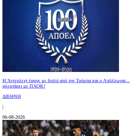
H Άντερλεχτ έφυγε με διπλό από την Τούμπα και ο Απόλλωνας...
φλερτάρει με ΠΑΟΚ!
ΔΙΕΘΝΗ
|
06-08-2026