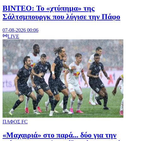
ΒΙΝΤΕΟ: Το «χτύπημα» της
Σάλτσμπουργκ που λύγισε την Πάφο
07-08-2026 00:06
LIVE
ΠΑΦΟΣ FC
«Μαχαιριά» στο παρά... δύο για την