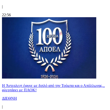
|
22:56
H Άντερλεχτ έφυγε με διπλό από την Τούμπα και ο Απόλλωνας...
φλερτάρει με ΠΑΟΚ!
ΔΙΕΘΝΗ
|