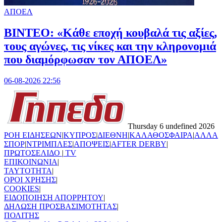
ΑΠΟΕΛ
ΒΙΝΤΕΟ: «Κάθε εποχή κουβαλά τις αξίες,
τους αγώνες, τις νίκες και την κληρονομιά
που διαμόρφωσαν τον ΑΠΟΕΛ»
06-08-2026 22:56
Thursday 6 undefined 2026
ΡΟΗ ΕΙΔΗΣΕΩΝ
|
ΚΥΠΡΟΣ
|
ΔΙΕΘΝΗ
|
ΚΑΛΑΘΟΣΦΑΙΡΑ
|
ΑΛΛΑ
ΣΠΟΡ
|
ΝΤΡΙΜΠΛΕΣ
|
ΑΠΟΨΕΙΣ
|
AFTER DERBY
|
ΠΡΩΤΟΣΕΛΙΔΟ
|
TV
ΕΠΙΚΟΙΝΩΝΙΑ
|
TAYTOTHTA
|
ΟΡΟΙ ΧΡΗΣΗΣ
|
COOKIES
|
ΕΙΔΟΠΟΙΗΣΗ ΑΠΟΡΡΗΤΟΥ
|
ΔΗΛΩΣΗ ΠΡΟΣΒΑΣΙΜΟΤΗΤΑΣ
|
ΠΟΛΙΤΗΣ