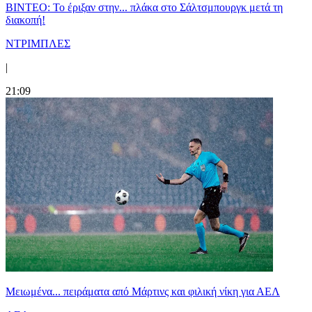
ΒΙΝΤΕΟ: Το έριξαν στην... πλάκα στο Σάλτσμπουργκ μετά τη
διακοπή!
ΝΤΡΙΜΠΛΕΣ
|
21:09
Μειωμένα... πειράματα από Μάρτινς και φιλική νίκη για ΑΕΛ