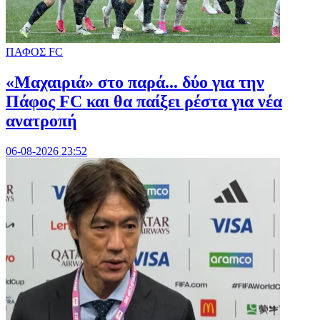
ΠΑΦΟΣ FC
«Μαχαιριά» στο παρά... δύο για την
Πάφος FC και θα παίξει ρέστα για νέα
ανατροπή
06-08-2026 23:52