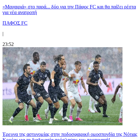
«Μαχαιριά» στο παρά... δύο για την Πάφος FC και θα παίξει ρέστα
για νέα ανατροπή
ΠΑΦΟΣ FC
|
23:52
Έρευνα της αστυνομίας στην ποδοσφαιρική ομοσπονδία της Νότιας
Κορέας για τη διαδικασία πρόσληψης του προπονητή!