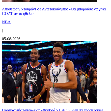
Αποθέωση Ντουράντ σε Αντετοκούνμπο: «Θα μπορούσε να γίνει
GOAT αν το ήθελε»
NBA
|
05-08-2026
Προπονητής Άντερλεχτ: «Φαβορί ο ΠΑΟΚ, δεν θα προσέξουμε