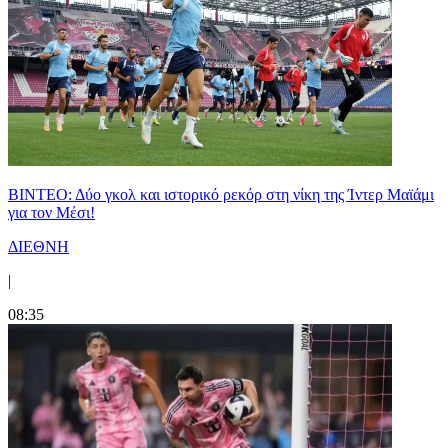
ΒΙΝΤΕΟ: Δύο γκολ και ιστορικό ρεκόρ στη νίκη της Ίντερ Μαϊάμι
για τον Μέσι!
ΔΙΕΘΝΗ
|
08:35