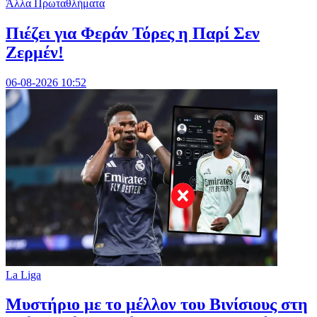
Άλλα Πρωταθλήματα
Πιέζει για Φεράν Τόρες η Παρί Σεν
Ζερμέν!
06-08-2026 10:52
La Liga
Μυστήριο με το μέλλον του Βινίσιους στη