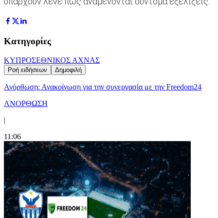
υπάρχουν λένε πως αναμένονται σύντομα εξελίξεις.
Κατηγορίες
ΚΥΠΡΟΣ
ΕΘΝΙΚΟΣ ΑΧΝΑΣ
Ροή ειδήσεων
Δημοφιλή
Ανόρθωση: Ανακοίνωση για την συνεργασία με την Freedom24
ΑΝΟΡΘΩΣΗ
|
11:06