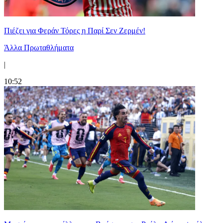
Πιέζει για Φεράν Τόρες η Παρί Σεν Ζερμέν!
Άλλα Πρωταθλήματα
|
10:52