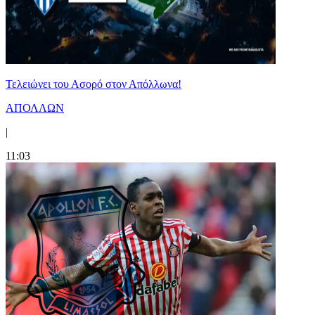
Τελειώνει του Ασορό στον Απόλλωνα!
ΑΠΟΛΛΩΝ
|
11:03