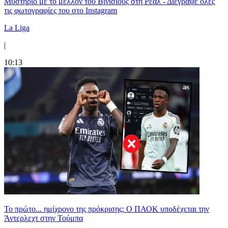
Μυστήριο με το μέλλον του Βινίσιους στη Ρεάλ - Διέγραψε όλες
τις φωτογραφίες του στο Instagram
La Liga
|
10:13
Το πρώτο... ημίχρονο της πρόκρισης: Ο ΠΑΟΚ υποδέχεται την
Άντερλεχτ στην Τούμπα