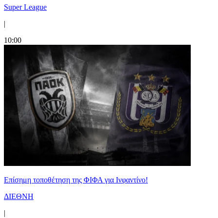
Super League
|
10:00
Επίσημη τοποθέτηση της ΦΙΦΑ για Ινφαντίνο!
ΔΙΕΘΝΗ
|