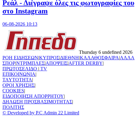
Ρεάλ - Διέγραψε όλες τις φωτογραφίες του
στο Instagram
06-08-2026 10:13
Thursday 6 undefined 2026
ΡΟΗ ΕΙΔΗΣΕΩΝ
|
ΚΥΠΡΟΣ
|
ΔΙΕΘΝΗ
|
ΚΑΛΑΘΟΣΦΑΙΡΑ
|
ΑΛΛΑ
ΣΠΟΡ
|
ΝΤΡΙΜΠΛΕΣ
|
ΑΠΟΨΕΙΣ
|
AFTER DERBY
|
ΠΡΩΤΟΣΕΛΙΔΟ
|
TV
ΕΠΙΚΟΙΝΩΝΙΑ
|
TAYTOTHTA
|
ΟΡΟΙ ΧΡΗΣΗΣ
|
COOKIES
|
ΕΙΔΟΠΟΙΗΣΗ ΑΠΟΡΡΗΤΟΥ
|
ΔΗΛΩΣΗ ΠΡΟΣΒΑΣΙΜΟΤΗΤΑΣ
|
ΠΟΛΙΤΗΣ
© Developed by P.C Admin 22 Limited