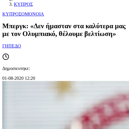
ΚΥΠΡΟΣ
ΚΥΠΡΟΣ
ΟΜΟΝΟΙΑ
Μπεργκ: «Δεν ήμασταν στα καλύτερα μας
με τον Ολυμπιακό, θέλουμε βελτίωση»
ΓΗΠΕΔΟ
Δημοσιευτηκε:
01-08-2020 12:20