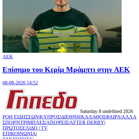
ΑΕΚ
Επίσημο του Κερίμ Μράμπτι στην ΑΕK
08-08-2026 14:52
Saturday 8 undefined 2026
ΡΟΗ ΕΙΔΗΣΕΩΝ
|
ΚΥΠΡΟΣ
|
ΔΙΕΘΝΗ
|
ΚΑΛΑΘΟΣΦΑΙΡΑ
|
ΑΛΛΑ
ΣΠΟΡ
|
ΝΤΡΙΜΠΛΕΣ
|
ΑΠΟΨΕΙΣ
|
AFTER DERBY
|
ΠΡΩΤΟΣΕΛΙΔΟ
|
TV
ΕΠΙΚΟΙΝΩΝΙΑ
|