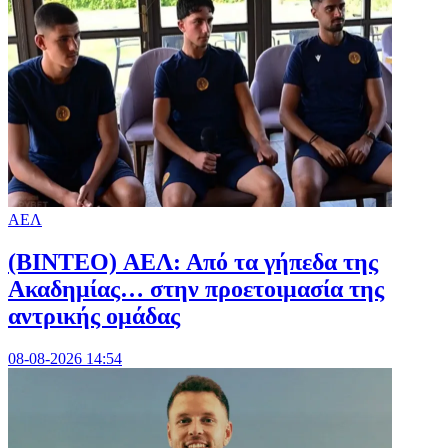
ΑΕΛ
(BINTEO) ΑΕΛ: Από τα γήπεδα της
Ακαδημίας… στην προετοιμασία της
αντρικής ομάδας
08-08-2026 14:54