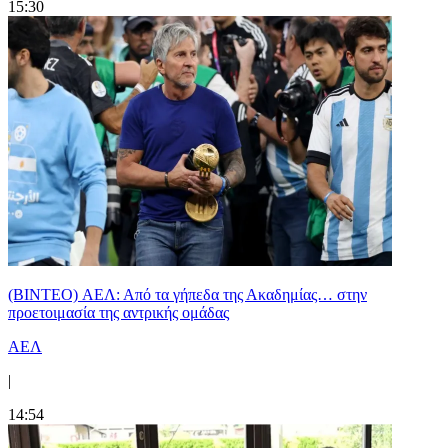
15:30
(BINTEO) ΑΕΛ: Από τα γήπεδα της Ακαδημίας… στην
προετοιμασία της αντρικής ομάδας
ΑΕΛ
|
14:54