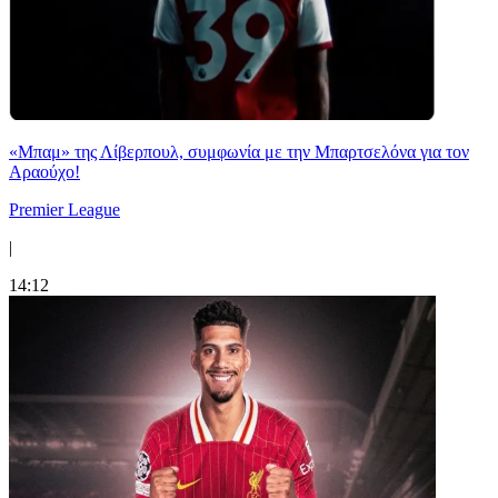
«Μπαμ» της Λίβερπουλ, συμφωνία με την Μπαρτσελόνα για τον
Αραούχο!
Premier League
|
14:12