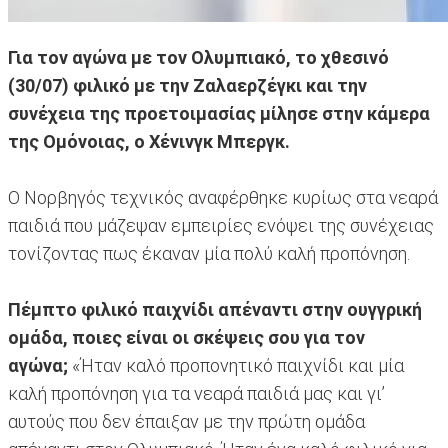
Για τον αγώνα με τον Ολυμπιακό, το χθεσινό
(30/07) φιλικό με την Ζαλαερζέγκι και την
συνέχεια της προετοιμασίας μίλησε στην κάμερα
της Ομόνοιας, ο Χένινγκ Μπεργκ.
Ο Νορβηγός τεχνικός αναφέρθηκε κυρίως στα νεαρά
παιδιά που μάζεψαν εμπειρίες ενόψει της συνέχειας
τονίζοντας πως έκαναν μία πολύ καλή προπόνηση.
Πέμπτο φιλικό παιχνίδι απέναντι στην ουγγρική
ομάδα, ποιες είναι οι σκέψεις σου για τον
αγώνα;
«Ήταν καλό προπονητικό παιχνίδι και μία
καλή προπόνηση για τα νεαρά παιδιά μας και γι’
αυτούς που δεν έπαιξαν με την πρώτη ομάδα