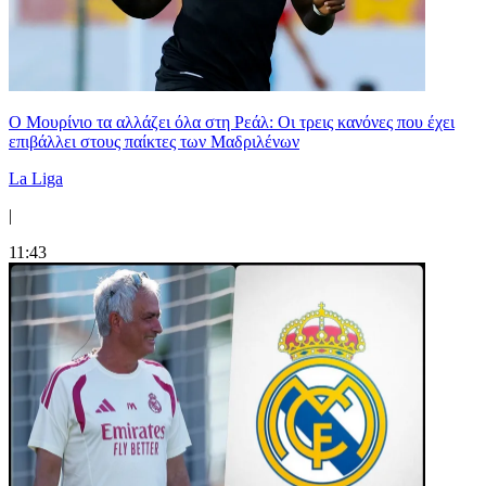
Ο Μουρίνιο τα αλλάζει όλα στη Ρεάλ: Οι τρεις κανόνες που έχει
επιβάλλει στους παίκτες των Μαδριλένων
La Liga
|
11:43