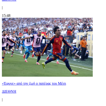
|
15:48
«Έφυγε» από την ζωή ο πατέρας του Μέσι
ΔΙΕΘΝΗ
|