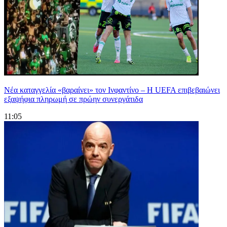
Νέα καταγγελία «βαραίνει» τον Ινφαντίνο – Η UEFA επιβεβαιώνει
εξαψήφια πληρωμή σε πρώην συνεργάτιδα
11:05