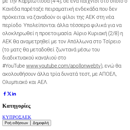
με την Καρμιώτισσα (4-4), σε ένα παιχνίδι στο οποίο ο
Κανέδα παρέταξε πειραματική ενδεκάδα που δεν
πρόκειται να ξαναδούν οι φίλοι της ΑΕΚ στη νέα
περίοδο. Υπολείπονται άλλα τέσσερα φιλικά για να
ολοκληρωθεί η προετοιμασία. Αύριο Κυριακή (2/8) η
ΑΕΚ θα αναμετρηθεί με τον Απόλλωνα στο Τσίρειο
(το ματς θα μεταδοθεί ζωντανά μέσω του
διαδικτυακού καναλιού στο
#YouTube
www.youtube.com/apollonwebtv),
ενώ θα
ακολουθήσουν άλλα τρία δυνατά τεστ, με ΑΠΟΕΛ,
Ολυμπιακό και ΑΕΛ.
Κατηγορίες
ΚΥΠΡΟΣ
ΑΕΚ
Ροή ειδήσεων
Δημοφιλή