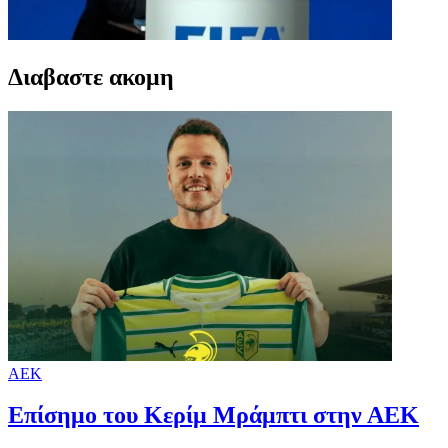
Διαβαστε ακομη
ΑΕΚ
Επίσημο του Κερίμ Μράμπτι στην ΑΕK