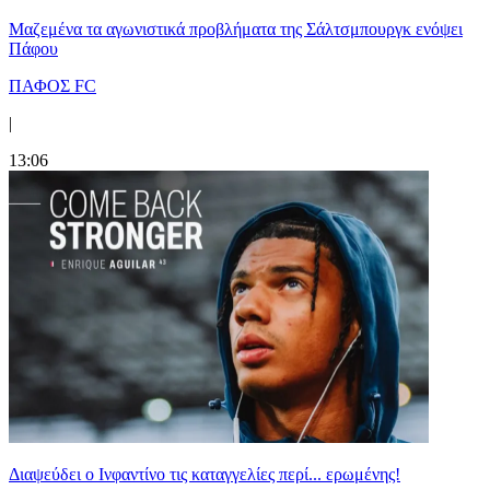
Μαζεμένα τα αγωνιστικά προβλήματα της Σάλτσμπουργκ ενόψει
Πάφου
ΠΑΦΟΣ FC
|
13:06
Διαψεύδει ο Ινφαντίνο τις καταγγελίες περί... ερωμένης!