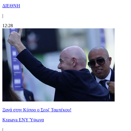
ΔΙΕΘΝΗ
|
12:28
Ξανά στην Κύπρο ο Σερζ Ταμπέκου!
Krasava ENY Ύψωνα
|