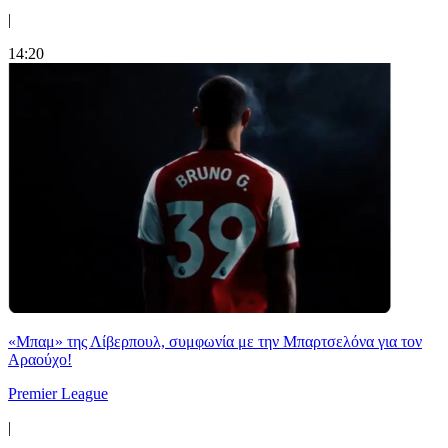
|
14:20
«Μπαμ» της Λίβερπουλ, συμφωνία με την Μπαρτσελόνα για τον
Αραούχο!
Premier League
|