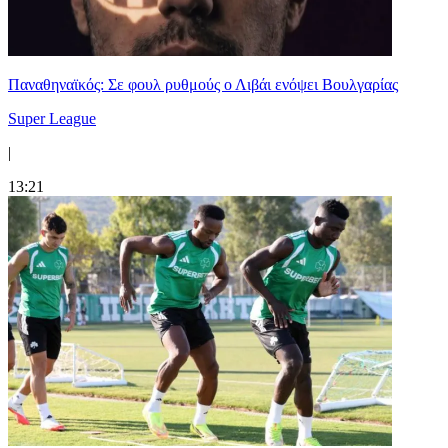
Παναθηναϊκός: Σε φουλ ρυθμούς ο Λιβάι ενόψει Βουλγαρίας
Super League
|
13:21