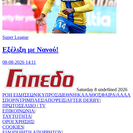
Super League
Εξέλιξη με Νανού!
08-08-2026 14:11
Saturday 8 undefined 2026
ΡΟΗ ΕΙΔΗΣΕΩΝ
|
ΚΥΠΡΟΣ
|
ΔΙΕΘΝΗ
|
ΚΑΛΑΘΟΣΦΑΙΡΑ
|
ΑΛΛΑ
ΣΠΟΡ
|
ΝΤΡΙΜΠΛΕΣ
|
ΑΠΟΨΕΙΣ
|
AFTER DERBY
|
ΠΡΩΤΟΣΕΛΙΔΟ
|
TV
ΕΠΙΚΟΙΝΩΝΙΑ
|
TAYTOTHTA
|
ΟΡΟΙ ΧΡΗΣΗΣ
|
COOKIES
|
ΕΙΔΟΠΟΙΗΣΗ ΑΠΟΡΡΗΤΟΥ
|