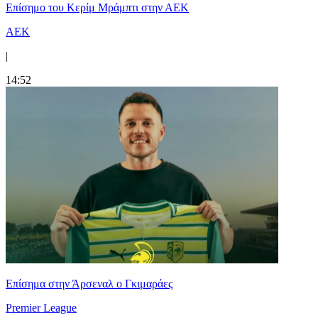
Επίσημο του Κερίμ Μράμπτι στην ΑΕK
ΑΕΚ
|
14:52
Επίσημα στην Άρσεναλ ο Γκιμαράες
Premier League