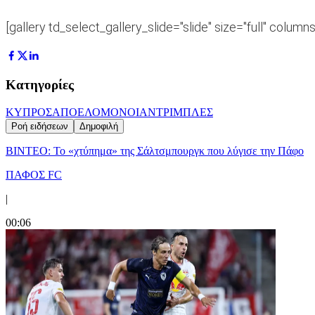
[gallery td_select_gallery_slide="slide" size="full" column
Κατηγορίες
ΚΥΠΡΟΣ
ΑΠΟΕΛ
ΟΜΟΝΟΙΑ
ΝΤΡΙΜΠΛΕΣ
Ροή ειδήσεων
Δημοφιλή
ΒΙΝΤΕΟ: Το «χτύπημα» της Σάλτσμπουργκ που λύγισε την Πάφο
ΠΑΦΟΣ FC
|
00:06