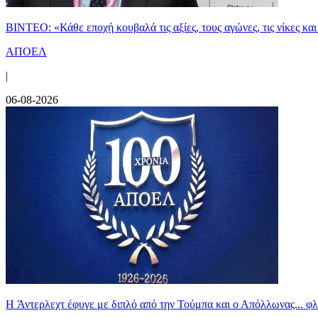
ΒΙΝΤΕΟ: «Κάθε εποχή κουβαλά τις αξίες, τους αγώνες, τις νίκες 
ΑΠΟΕΛ
|
06-08-2026
H Άντερλεχτ έφυγε με διπλό από την Τούμπα και ο Απόλλωνας... 