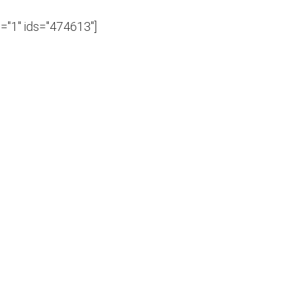
s="1" ids="474613"]