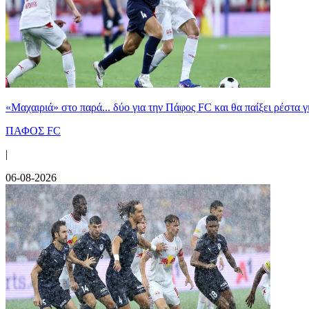
«Μαχαιριά» στο παρά... δύο για την Πάφος FC και θα παίξει ρέστα γ
ΠΑΦΟΣ FC
|
06-08-2026