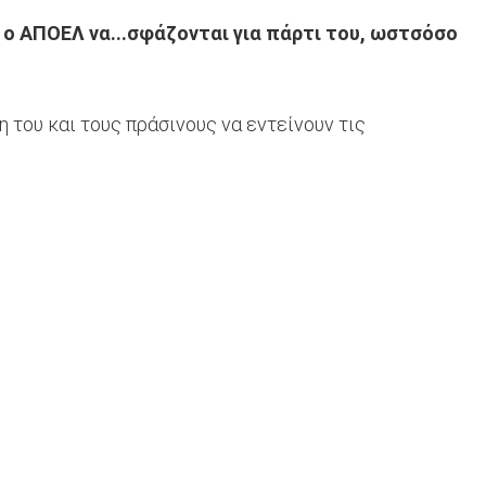
ι ο ΑΠΟΕΛ να...σφάζονται για πάρτι του, ωστσόσο
 του και τους πράσινους να εντείνουν τις