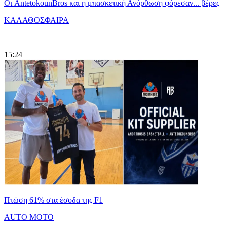
Oι AntetokounBros και η μπασκετική Ανόρθωση φόρεσαν... βέρες
ΚΑΛΑΘΟΣΦΑΙΡΑ
|
15:24
Πτώση 61% στα έσοδα της F1
AUTO MOTO