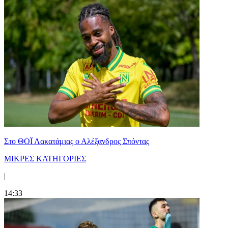
Στο ΘΟΪ Λακατάμιας ο Αλέξανδρος Σπόντας
ΜΙΚΡΕΣ ΚΑΤΗΓΟΡΙΕΣ
|
14:33