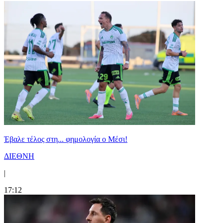
Έβαλε τέλος στη... φημολογία o Μέσι!
ΔΙΕΘΝΗ
|
17:12