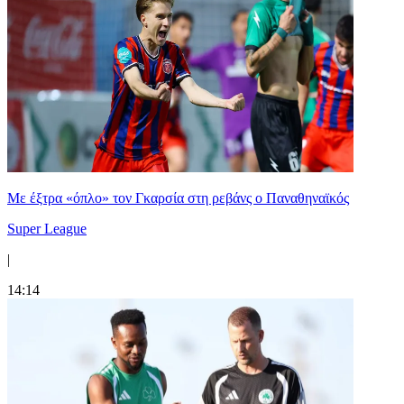
Mε έξτρα «όπλο» τον Γκαρσία στη ρεβάνς ο Παναθηναϊκός
Super League
|
14:14