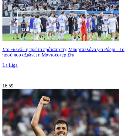
Στο «κενό» η πρώτη πρόταση της Μπαρτσελόνα για Ρόδρι - Το
ποσό που αξιώνει η Μάντσεστερ Σίτι
La Liga
|
16:59