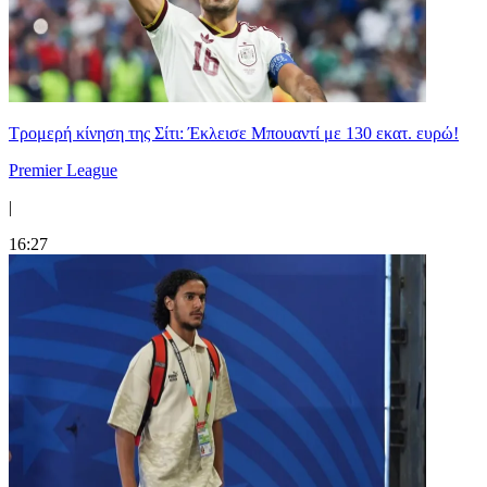
Τρομερή κίνηση της Σίτι: Έκλεισε Μπουαντί με 130 εκατ. ευρώ!
Premier League
|
16:27