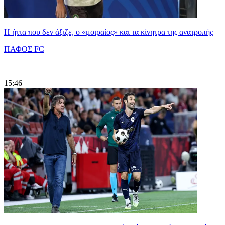
Η ήττα που δεν άξιζε, ο «μοιραίος» και τα κίνητρα της ανατροπής
ΠΑΦΟΣ FC
|
15:46