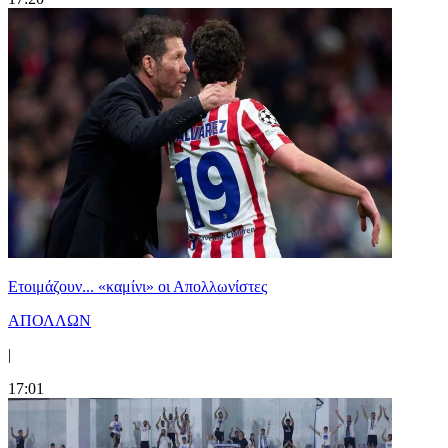
Ετοιμάζουν... «καμίνι» οι Απολλωνίστες
ΑΠΟΛΛΩΝ
|
17:01