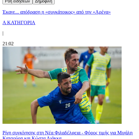
Ροή ειδήσεων
Δημοφιλή
Έκανε... απόδραση η «συγκάτοικος» από την «Αρένα»
Α ΚΑΤΗΓΟΡΙΑ
|
21:02
Ρίγη συγκίνησης στη Νέα Φιλαδέλφεια - Φόρος τιμής για Μιχάλη
Κατσούρη και Κώστα Λιάκκα