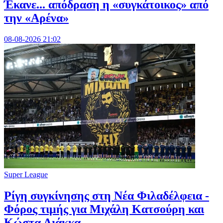
Έκανε... απόδραση η «συγκάτοικος» από
την «Αρένα»
08-08-2026 21:02
Super League
Ρίγη συγκίνησης στη Νέα Φιλαδέλφεια -
Φόρος τιμής για Μιχάλη Κατσούρη και
Κώστα Λιάκκα