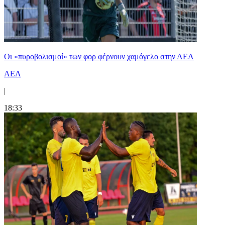
Οι «πυροβολισμοί» των φορ φέρνουν χαμόγελο στην ΑΕΛ
ΑΕΛ
|
18:33