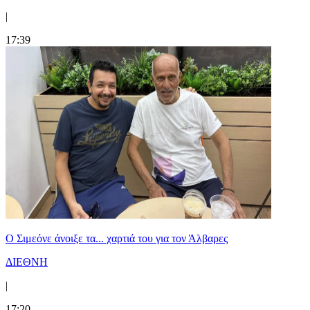
|
17:39
Ο Σιμεόνε άνοιξε τα... χαρτιά του για τον Άλβαρες
ΔΙΕΘΝΗ
|
17:20