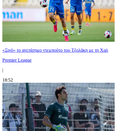
«Ξινό» το ανεπίσημο ντεμπούτο του Τζολάκη με τη Χαλ
Premier League
|
18:52