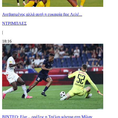
Ανεβασμένος αλλά αυτή η ευκαιρία βρε Λελέ...
ΝΤΡΙΜΠΛΕΣ
|
18:16
BINTEO: Είχε... ορέξεις η Τσέλσι κόντρα στη Μίλαν