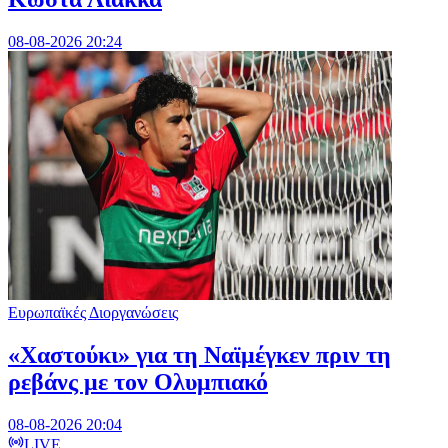
08-08-2026 20:24
Ευρωπαϊκές Διοργανώσεις
«Χαστούκι» για τη Ναϊμέγκεν πριν τη
ρεβάνς με τον Ολυμπιακό
08-08-2026 20:04
LIVE