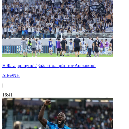
Η Φενερμπαχτσέ έβαλε στο... μάτι τον Λουκάκου!
ΔΙΕΘΝΗ
|
16:41