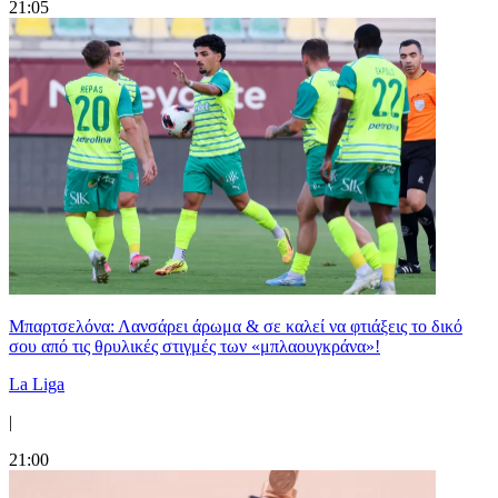
21:05
Μπαρτσελόνα: Λανσάρει άρωμα & σε καλεί να φτιάξεις το δικό
σου από τις θρυλικές στιγμές των «μπλαουγκράνα»!
La Liga
|
21:00