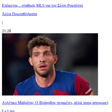
Επόμενος... σταθμός MLS για τον Σέρχι Ρομπέρτο
Άλλα Πρωταθλήματα
|
21:28
Ατλέτικο Μαδρίτης: Ο Βλάχοβιτς περιμένει, αλλά ποιος αποχωρεί;
La Liga