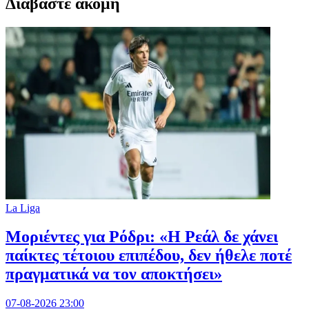
Διαβαστε ακομη
La Liga
Μοριέντες για Ρόδρι: «Η Ρεάλ δε χάνει
παίκτες τέτοιου επιπέδου, δεν ήθελε ποτέ
πραγματικά να τον αποκτήσει»
07-08-2026 23:00