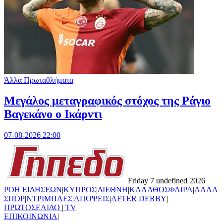
Άλλα Πρωταθλήματα
Μεγάλος μεταγραφικός στόχος της Ράγιο
Βαγεκάνο ο Ικάρντι
07-08-2026 22:00
Friday 7 undefined 2026
ΡΟΗ ΕΙΔΗΣΕΩΝ
|
ΚΥΠΡΟΣ
|
ΔΙΕΘΝΗ
|
ΚΑΛΑΘΟΣΦΑΙΡΑ
|
ΑΛΛΑ
ΣΠΟΡ
|
ΝΤΡΙΜΠΛΕΣ
|
ΑΠΟΨΕΙΣ
|
AFTER DERBY
|
ΠΡΩΤΟΣΕΛΙΔΟ
|
TV
ΕΠΙΚΟΙΝΩΝΙΑ
|