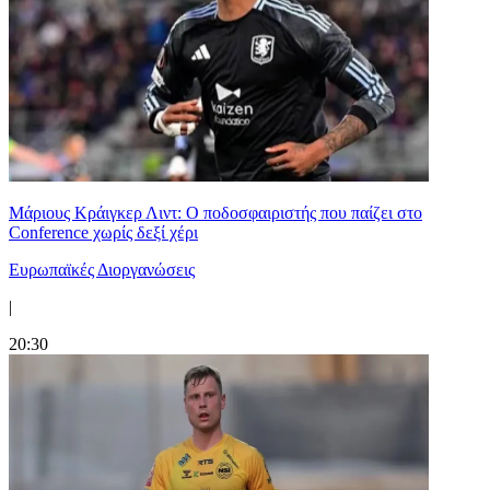
Μάριους Κράιγκερ Λιντ: Ο ποδοσφαιριστής που παίζει στο
Conference χωρίς δεξί χέρι
Ευρωπαϊκές Διοργανώσεις
|
20:30