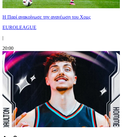
Η Παρί ανακοίνωσε την ανανέωση του Χομς
EUROLEAGUE
|
20:00