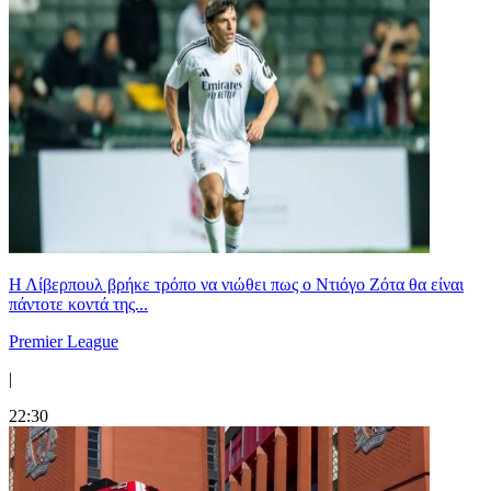
Η Λίβερπουλ βρήκε τρόπο να νιώθει πως ο Ντιόγο Ζότα θα είναι
πάντοτε κοντά της...
Premier League
|
22:30