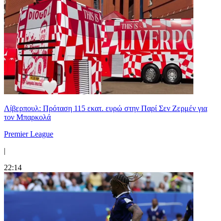
Λίβερπουλ: Πρόταση 115 εκατ. ευρώ στην Παρί Σεν Ζερμέν για
τον Μπαρκολά
Premier League
|
22:14