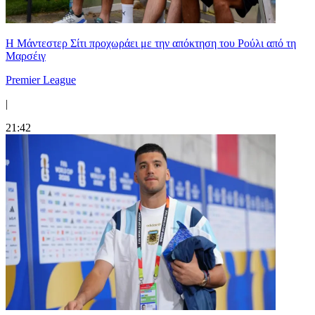
Η Μάντεστερ Σίτι προχωράει με την απόκτηση του Ρούλι από τη
Μαρσέιγ
Premier League
|
21:42