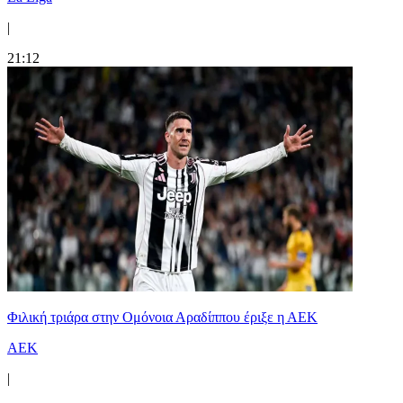
|
21:12
Φιλική τριάρα στην Ομόνοια Αραδίππου έριξε η ΑΕΚ
ΑΕΚ
|