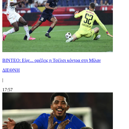
BINTEO: Είχε... ορέξεις η Τσέλσι κόντρα στη Μίλαν
ΔΙΕΘΝΗ
|
17:57