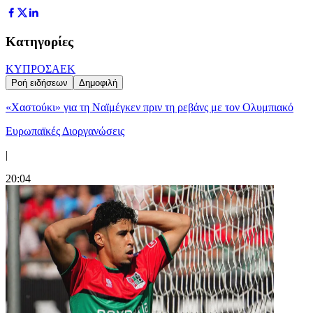
Κατηγορίες
ΚΥΠΡΟΣ
ΑΕΚ
Ροή ειδήσεων
Δημοφιλή
«Χαστούκι» για τη Ναϊμέγκεν πριν τη ρεβάνς με τον Ολυμπιακό
Ευρωπαϊκές Διοργανώσεις
|
20:04