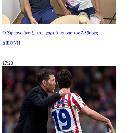
Ο Σιμεόνε άνοιξε τα... χαρτιά του για τον Άλβαρες
ΔΙΕΘΝΗ
|
17:20