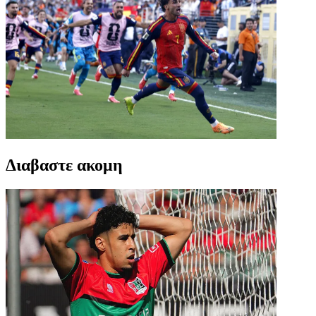
Διαβαστε ακομη