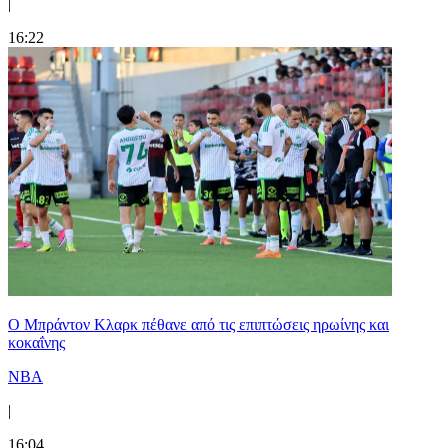
|
16:22
Ο Μπράντον Κλαρκ πέθανε από τις επιπτώσεις ηρωίνης και
κοκαΐνης
NBA
|
16:04