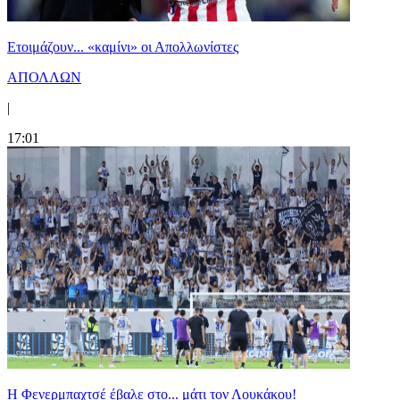
Ετοιμάζουν... «καμίνι» οι Απολλωνίστες
ΑΠΟΛΛΩΝ
|
17:01
Η Φενερμπαχτσέ έβαλε στο... μάτι τον Λουκάκου!