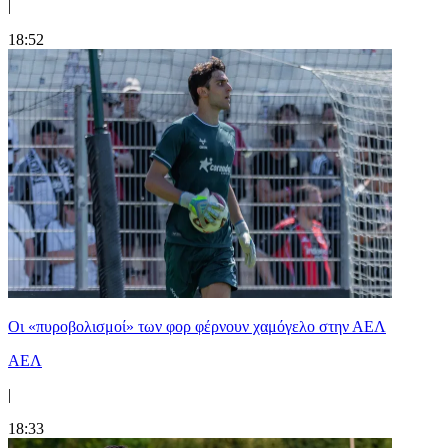
|
18:52
Οι «πυροβολισμοί» των φορ φέρνουν χαμόγελο στην ΑΕΛ
ΑΕΛ
|
18:33