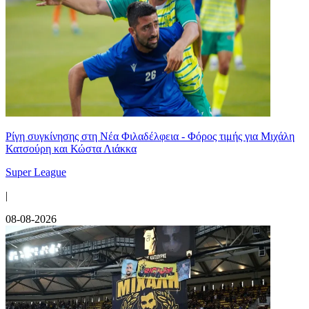
Ρίγη συγκίνησης στη Νέα Φιλαδέλφεια - Φόρος τιμής για Μιχάλη
Κατσούρη και Κώστα Λιάκκα
Super League
|
08-08-2026