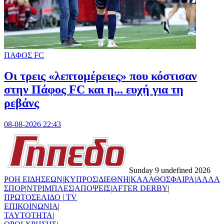
ΠΑΦΟΣ FC
Οι τρεις «λεπτομέρειες» που κόστισαν
στην Πάφος FC και η... ευχή για τη
ρεβάνς
08-08-2026 22:43
Sunday 9 undefined 2026
ΡΟΗ ΕΙΔΗΣΕΩΝ
|
ΚΥΠΡΟΣ
|
ΔΙΕΘΝΗ
|
ΚΑΛΑΘΟΣΦΑΙΡΑ
|
ΑΛΛΑ
ΣΠΟΡ
|
ΝΤΡΙΜΠΛΕΣ
|
ΑΠΟΨΕΙΣ
|
AFTER DERBY
|
ΠΡΩΤΟΣΕΛΙΔΟ
|
TV
ΕΠΙΚΟΙΝΩΝΙΑ
|
TAYTOTHTA
|