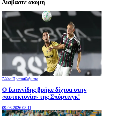
Διαβαστε ακομη
Άλλα Πρωταθλήματα
Ο Ιωαννίδης βρήκε δίχτυα στην
«αυτοκτονία» της Σπόρτινγκ!
09-08-2026 08:11