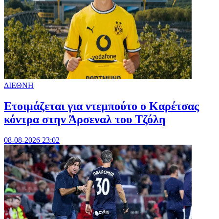
ΔΙΕΘΝΗ
Ετοιμάζεται για ντεμπούτο ο Καρέτσας
κόντρα στην Άρσεναλ του Τζόλη
08-08-2026 23:02