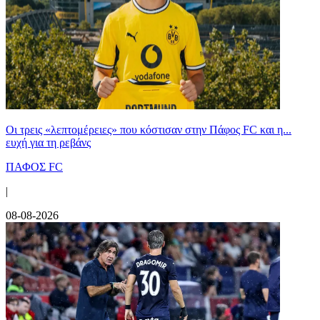
Οι τρεις «λεπτομέρειες» που κόστισαν στην Πάφος FC και η...
ευχή για τη ρεβάνς
ΠΑΦΟΣ FC
|
08-08-2026