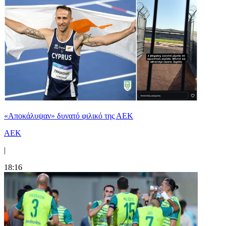
«Αποκάλυψαν» δυνατό φιλικό της ΑΕΚ
ΑΕΚ
|
18:16