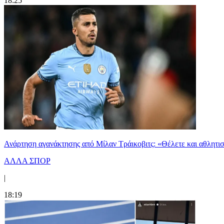
18:25
Ανάρτηση αγανάκτησης από Μίλαν Τράικοβιτς: «Θέλετε και αθλητι
ΑΛΛΑ ΣΠΟΡ
|
18:19