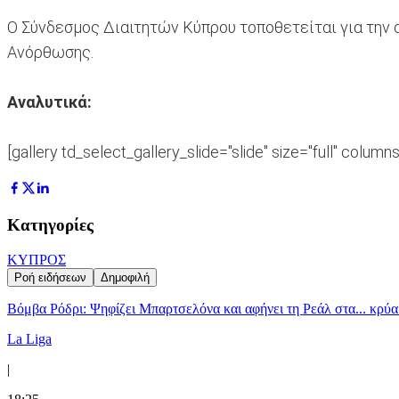
Ο Σύνδεσμος Διαιτητών Κύπρου τοποθετείται για την α
Ανόρθωσης.
Αναλυτικά:
[gallery td_select_gallery_slide="slide" size="full" column
Κατηγορίες
ΚΥΠΡΟΣ
Ροή ειδήσεων
Δημοφιλή
Βόμβα Ρόδρι: Ψηφίζει Μπαρτσελόνα και αφήνει τη Ρεάλ στα... κρύα
La Liga
|