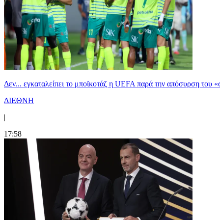
Δεν... εγκαταλείπει το μποϊκοτάζ η UEFA παρά την απόσυρση του «
ΔΙΕΘΝΗ
|
17:58