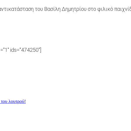
ντικατάσταση του Βασίλη Δημητρίου στο φιλικό παιχνί
s="1" ids="474250"]
 του λουτρού!