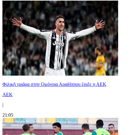
Φιλική τριάρα στην Ομόνοια Αραδίππου έριξε η ΑΕΚ
ΑΕΚ
|
21:05