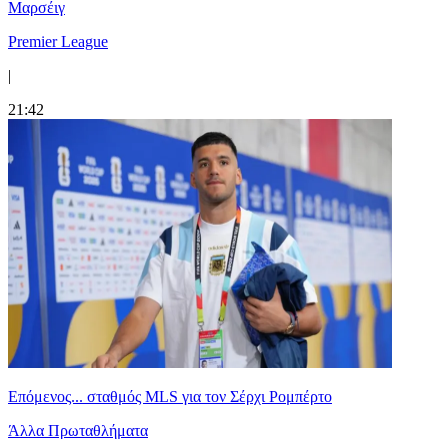
Μαρσέιγ
Premier League
|
21:42
Επόμενος... σταθμός MLS για τον Σέρχι Ρομπέρτο
Άλλα Πρωταθλήματα