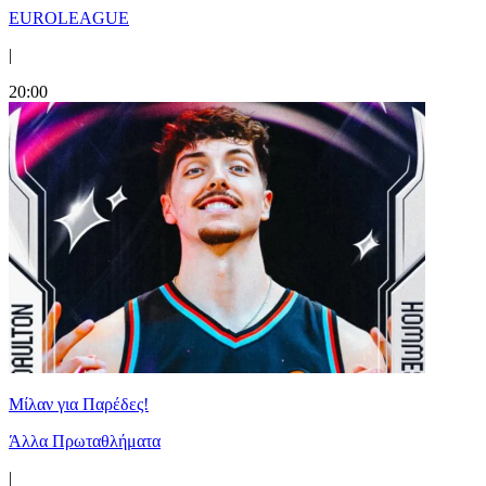
EUROLEAGUE
|
20:00
Μίλαν για Παρέδες!
Άλλα Πρωταθλήματα
|