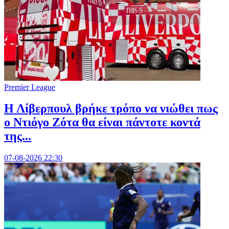
Premier League
Η Λίβερπουλ βρήκε τρόπο να νιώθει πως
ο Ντιόγο Ζότα θα είναι πάντοτε κοντά
της...
07-08-2026 22:30