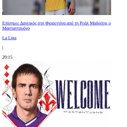
Επίσημο: Δανεικός στη Φιορεντίνα από τη Ρεάλ Μαδρίτης ο
Μασταντουόνο
La Liga
|
20:15