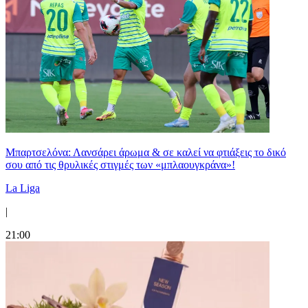
Μπαρτσελόνα: Λανσάρει άρωμα & σε καλεί να φτιάξεις το δικό
σου από τις θρυλικές στιγμές των «μπλαουγκράνα»!
La Liga
|
21:00