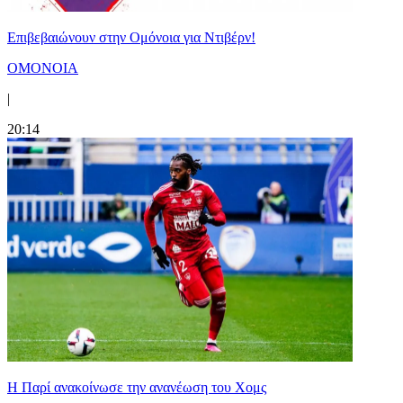
Επιβεβαιώνουν στην Ομόνοια για Ντιβέρν!
ΟΜΟΝΟΙΑ
|
20:14
Η Παρί ανακοίνωσε την ανανέωση του Χομς