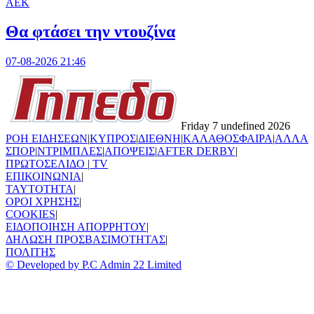
ΑΕΚ
Θα φτάσει την ντουζίνα
07-08-2026 21:46
Friday 7 undefined 2026
ΡΟΗ ΕΙΔΗΣΕΩΝ
|
ΚΥΠΡΟΣ
|
ΔΙΕΘΝΗ
|
ΚΑΛΑΘΟΣΦΑΙΡΑ
|
ΑΛΛΑ
ΣΠΟΡ
|
ΝΤΡΙΜΠΛΕΣ
|
ΑΠΟΨΕΙΣ
|
AFTER DERBY
|
ΠΡΩΤΟΣΕΛΙΔΟ
|
TV
ΕΠΙΚΟΙΝΩΝΙΑ
|
TAYTOTHTA
|
ΟΡΟΙ ΧΡΗΣΗΣ
|
COOKIES
|
ΕΙΔΟΠΟΙΗΣΗ ΑΠΟΡΡΗΤΟΥ
|
ΔΗΛΩΣΗ ΠΡΟΣΒΑΣΙΜΟΤΗΤΑΣ
|
ΠΟΛΙΤΗΣ
© Developed by P.C Admin 22 Limited