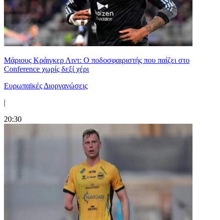
Μάριους Κράιγκερ Λιντ: Ο ποδοσφαιριστής που παίζει στο
Conference χωρίς δεξί χέρι
Ευρωπαϊκές Διοργανώσεις
|
20:30