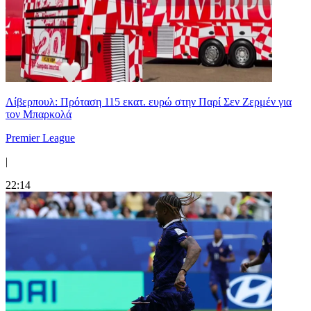
Λίβερπουλ: Πρόταση 115 εκατ. ευρώ στην Παρί Σεν Ζερμέν για
τον Μπαρκολά
Premier League
|
22:14