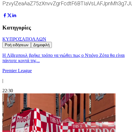
PzvylZeaAaZ75zXnvvZgrFcdtF6BTIaVsLAFJpnMh3g7J
Κατηγορίες
ΚΥΠΡΟΣ
ΑΠΟΛΛΩΝ
Ροή ειδήσεων
Δημοφιλή
Η Λίβερπουλ βρήκε τρόπο να νιώθει πως ο Ντιόγο Ζότα θα είναι
πάντοτε κοντά της...
Premier League
|
22:30