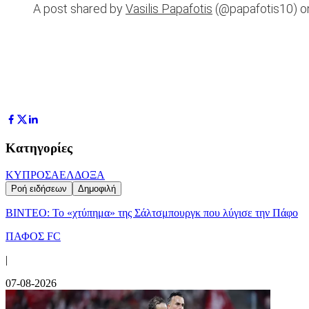
A post shared by
Vasilis Papafotis
(@papafotis10) 
Κατηγορίες
ΚΥΠΡΟΣ
ΑΕΛ
ΔΟΞΑ
Ροή ειδήσεων
Δημοφιλή
ΒΙΝΤΕΟ: Το «χτύπημα» της Σάλτσμπουργκ που λύγισε την Πάφο
ΠΑΦΟΣ FC
|
07-08-2026