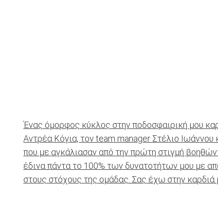
Ένας όμορφος κύκλος στην ποδοσφαιρική μου καρ
Αντρέα Κόγια, τον team manager Στέλιο Ιωάννου κ
που με αγκάλιασαν από την πρώτη στιγμή βοηθών
έδινα πάντα το 100% των δυνατοτήτων μου με απώ
στους στόχους της ομάδας. Σας έχω στην καρδιά