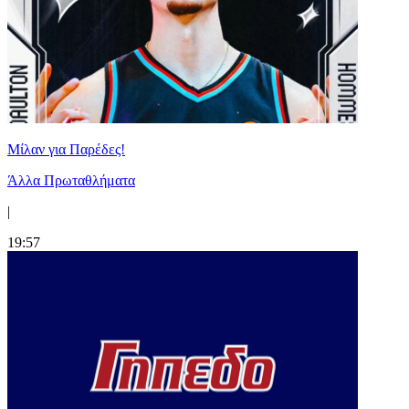
Μίλαν για Παρέδες!
Άλλα Πρωταθλήματα
|
19:57