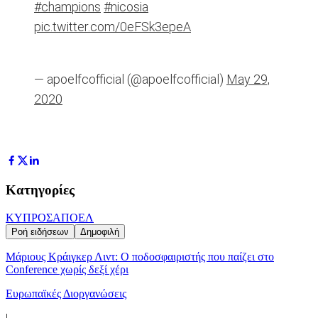
#champions
#nicosia
pic.twitter.com/0eFSk3epeA
— apoelfcofficial (@apoelfcofficial)
May 29,
2020
Κατηγορίες
ΚΥΠΡΟΣ
ΑΠΟΕΛ
Ροή ειδήσεων
Δημοφιλή
Μάριους Κράιγκερ Λιντ: Ο ποδοσφαιριστής που παίζει στο
Conference χωρίς δεξί χέρι
Ευρωπαϊκές Διοργανώσεις
|