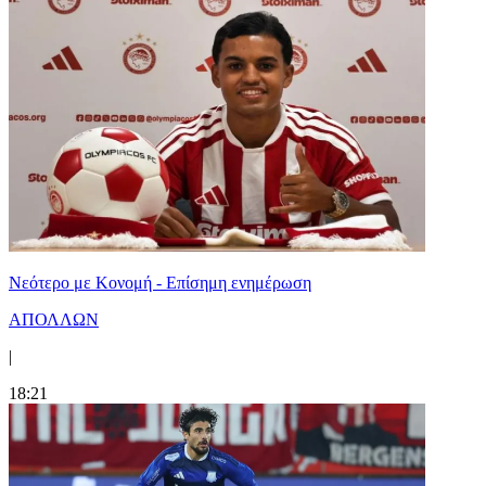
Νεότερο με Κονομή - Επίσημη ενημέρωση
ΑΠΟΛΛΩΝ
|
18:21