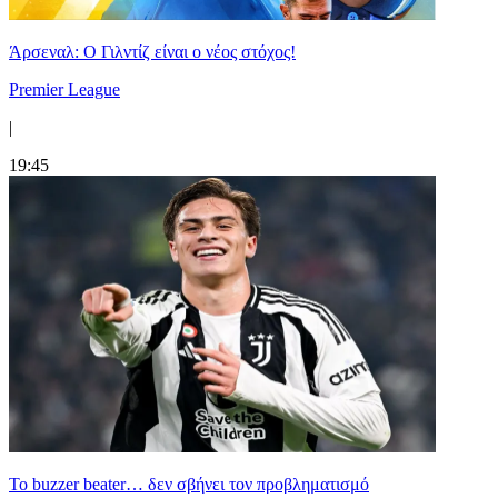
Άρσεναλ: Ο Γιλντίζ είναι ο νέος στόχος!
Premier League
|
19:45
Το buzzer beater… δεν σβήνει τoν προβληματισμό