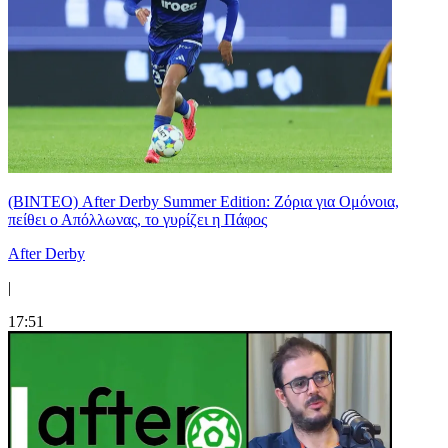
(ΒΙΝΤΕΟ) After Derby Summer Edition: Ζόρια για Ομόνοια,
πείθει ο Απόλλωνας, το γυρίζει η Πάφος
After Derby
|
17:51