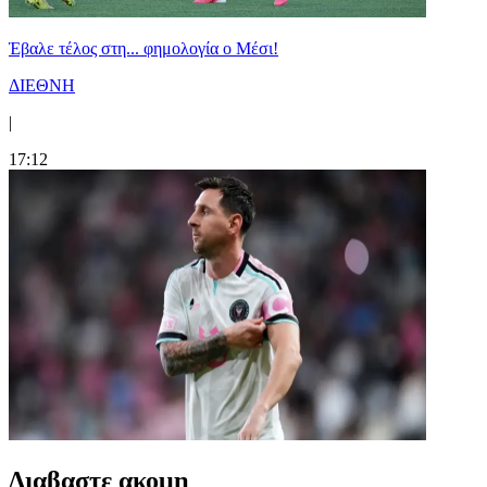
Έβαλε τέλος στη... φημολογία o Μέσι!
ΔΙΕΘΝΗ
|
17:12
Διαβαστε ακομη