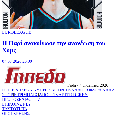
EUROLEAGUE
Η Παρί ανακοίνωσε την ανανέωση του
Χομς
07-08-2026 20:00
Friday 7 undefined 2026
ΡΟΗ ΕΙΔΗΣΕΩΝ
|
ΚΥΠΡΟΣ
|
ΔΙΕΘΝΗ
|
ΚΑΛΑΘΟΣΦΑΙΡΑ
|
ΑΛΛΑ
ΣΠΟΡ
|
ΝΤΡΙΜΠΛΕΣ
|
ΑΠΟΨΕΙΣ
|
AFTER DERBY
|
ΠΡΩΤΟΣΕΛΙΔΟ
|
TV
ΕΠΙΚΟΙΝΩΝΙΑ
|
TAYTOTHTA
|
ΟΡΟΙ ΧΡΗΣΗΣ
|