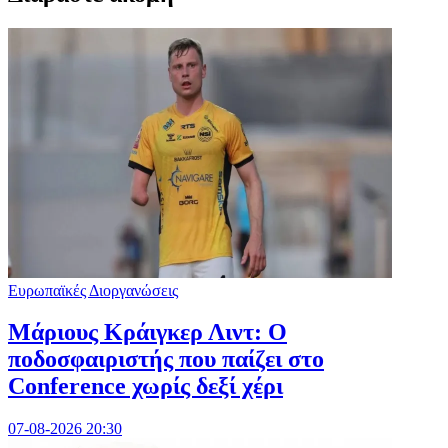
Ευρωπαϊκές Διοργανώσεις
Μάριους Κράιγκερ Λιντ: Ο
ποδοσφαιριστής που παίζει στο
Conference χωρίς δεξί χέρι
07-08-2026 20:30