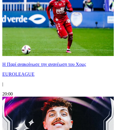
Η Παρί ανακοίνωσε την ανανέωση του Χομς
EUROLEAGUE
|
20:00