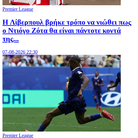
Premier League
Η Λίβερπουλ βρήκε τρόπο να νιώθει πως
ο Ντιόγο Ζότα θα είναι πάντοτε κοντά
της...
07-08-2026 22:30
Premier League