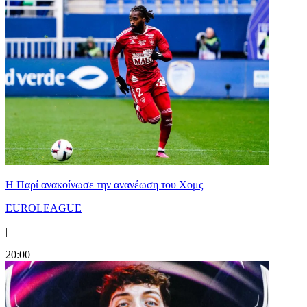
Η Παρί ανακοίνωσε την ανανέωση του Χομς
EUROLEAGUE
|
20:00