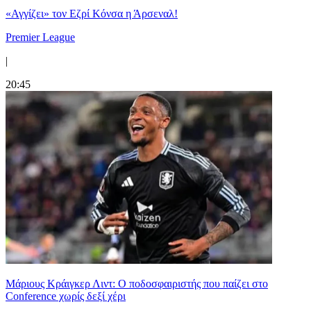
«Αγγίζει» τον Εζρί Κόνσα η Άρσεναλ!
Premier League
|
20:45
Μάριους Κράιγκερ Λιντ: Ο ποδοσφαιριστής που παίζει στο
Conference χωρίς δεξί χέρι