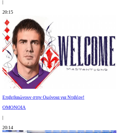
|
20:15
Επιβεβαιώνουν στην Ομόνοια για Ντιβέρν!
ΟΜΟΝΟΙΑ
|
20:14