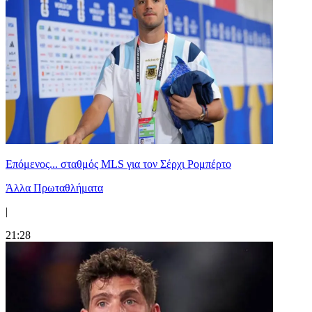
Επόμενος... σταθμός MLS για τον Σέρχι Ρομπέρτο
Άλλα Πρωταθλήματα
|
21:28