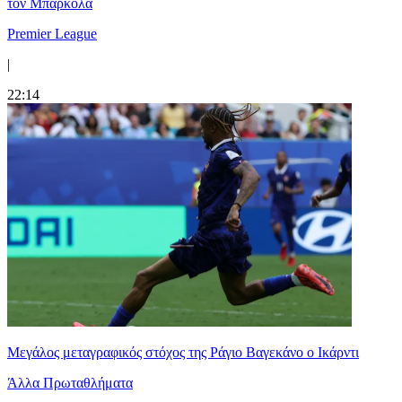
τον Μπαρκολά
Premier League
|
22:14
Μεγάλος μεταγραφικός στόχος της Ράγιο Βαγεκάνο ο Ικάρντι
Άλλα Πρωταθλήματα