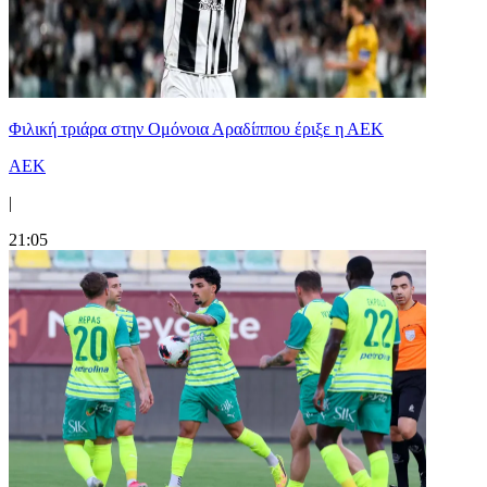
Φιλική τριάρα στην Ομόνοια Αραδίππου έριξε η ΑΕΚ
ΑΕΚ
|
21:05