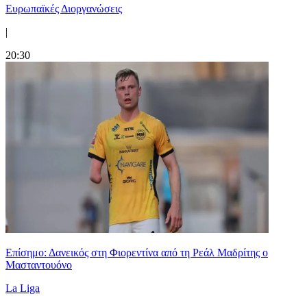
Ευρωπαϊκές Διοργανώσεις
|
20:30
Επίσημο: Δανεικός στη Φιορεντίνα από τη Ρεάλ Μαδρίτης ο
Μασταντουόνο
La Liga