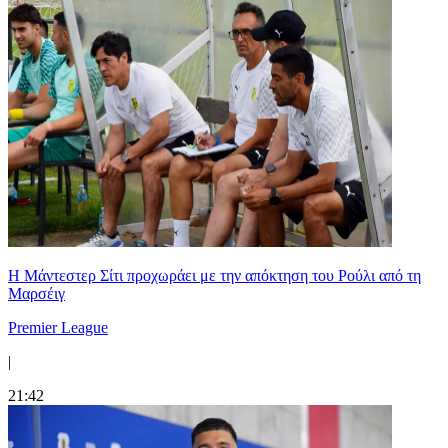
Η Μάντεστερ Σίτι προχωράει με την απόκτηση του Ρούλι από τη
Μαρσέιγ
Premier League
|
21:42