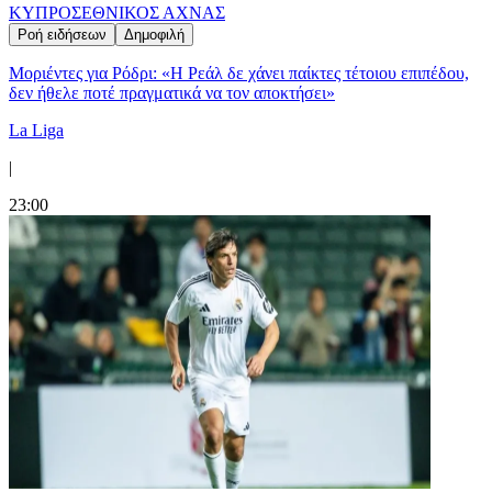
ΚΥΠΡΟΣ
ΕΘΝΙΚΟΣ ΑΧΝΑΣ
Ροή ειδήσεων
Δημοφιλή
Μοριέντες για Ρόδρι: «Η Ρεάλ δε χάνει παίκτες τέτοιου επιπέδου,
δεν ήθελε ποτέ πραγματικά να τον αποκτήσει»
La Liga
|
23:00