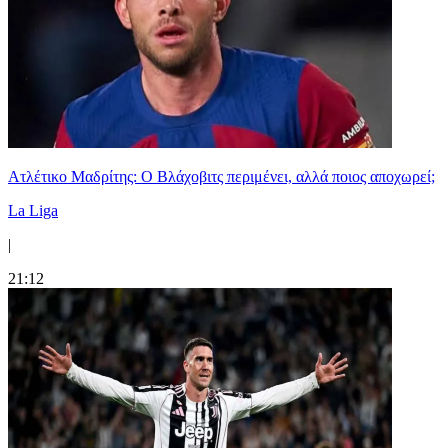
Ατλέτικο Μαδρίτης: Ο Βλάχοβιτς περιμένει, αλλά ποιος αποχωρεί;
La Liga
|
21:12