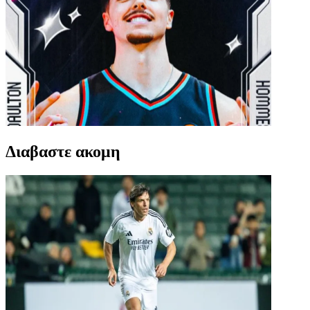
Διαβαστε ακομη