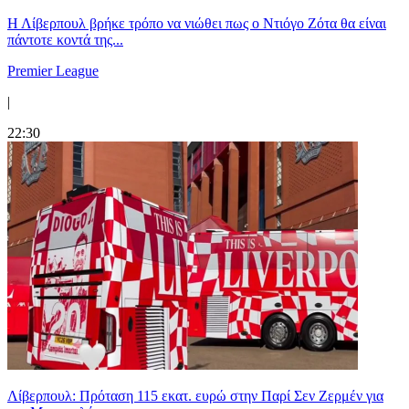
Η Λίβερπουλ βρήκε τρόπο να νιώθει πως ο Ντιόγο Ζότα θα είναι
πάντοτε κοντά της...
Premier League
|
22:30
Λίβερπουλ: Πρόταση 115 εκατ. ευρώ στην Παρί Σεν Ζερμέν για