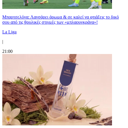
Μπαρτσελόνα: Λανσάρει άρωμα & σε καλεί να φτιάξεις το δικό
σου από τις θρυλικές στιγμές των «μπλαουγκράνα»!
La Liga
|
21:00