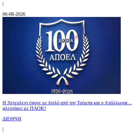
|
06-08-2026
H Άντερλεχτ έφυγε με διπλό από την Τούμπα και ο Απόλλωνας...
φλερτάρει με ΠΑΟΚ!
ΔΙΕΘΝΗ
|