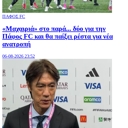
ΠΑΦΟΣ FC
«Μαχαιριά» στο παρά... δύο για την
Πάφος FC και θα παίξει ρέστα για νέα
ανατροπή
06-08-2026 23:52