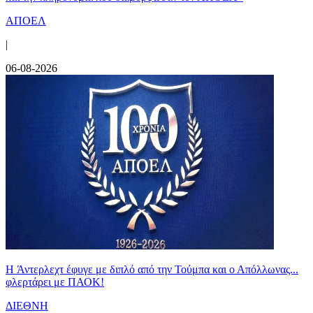
ΑΠΟΕΛ
|
06-08-2026
H Άντερλεχτ έφυγε με διπλό από την Τούμπα και ο Απόλλωνας...
φλερτάρει με ΠΑΟΚ!
ΔΙΕΘΝΗ