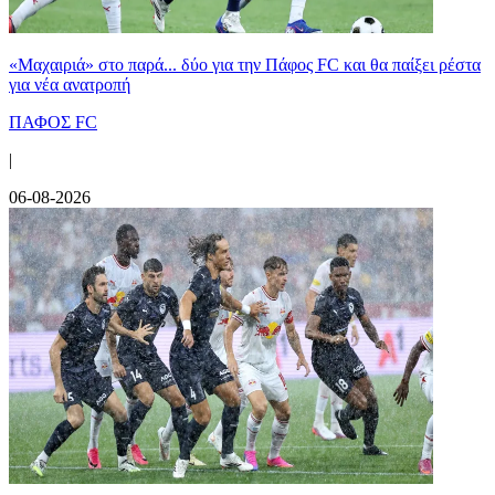
«Μαχαιριά» στο παρά... δύο για την Πάφος FC και θα παίξει ρέστα
για νέα ανατροπή
ΠΑΦΟΣ FC
|
06-08-2026