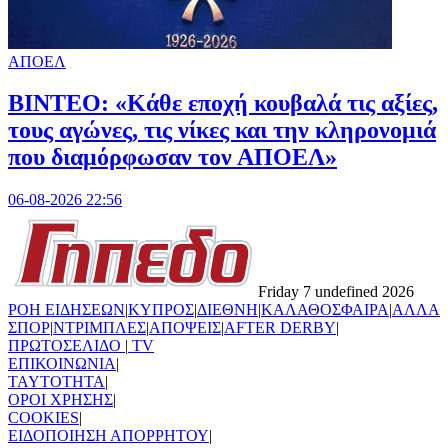
ΑΠΟΕΛ
ΒΙΝΤΕΟ: «Κάθε εποχή κουβαλά τις αξίες,
τους αγώνες, τις νίκες και την κληρονομιά
που διαμόρφωσαν τον ΑΠΟΕΛ»
06-08-2026 22:56
Friday 7 undefined 2026
ΡΟΗ ΕΙΔΗΣΕΩΝ
|
ΚΥΠΡΟΣ
|
ΔΙΕΘΝΗ
|
ΚΑΛΑΘΟΣΦΑΙΡΑ
|
ΑΛΛΑ
ΣΠΟΡ
|
ΝΤΡΙΜΠΛΕΣ
|
ΑΠΟΨΕΙΣ
|
AFTER DERBY
|
ΠΡΩΤΟΣΕΛΙΔΟ
|
TV
ΕΠΙΚΟΙΝΩΝΙΑ
|
TAYTOTHTA
|
ΟΡΟΙ ΧΡΗΣΗΣ
|
COOKIES
|
ΕΙΔΟΠΟΙΗΣΗ ΑΠΟΡΡΗΤΟΥ
|