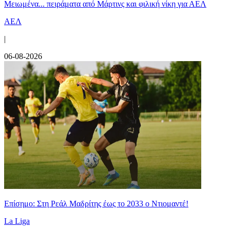
Μειωμένα... πειράματα από Μάρτινς και φιλική νίκη για ΑΕΛ
ΑΕΛ
|
06-08-2026
Επίσημο: Στη Ρεάλ Μαδρίτης έως το 2033 ο Ντιομαντέ!
La Liga