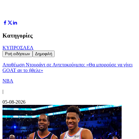
Κατηγορίες
ΚΥΠΡΟΣ
ΑΕΛ
Ροή ειδήσεων
Δημοφιλή
Αποθέωση Ντουράντ σε Αντετοκούνμπο: «Θα μπορούσε να γίνει
GOAT αν το ήθελε»
NBA
|
05-08-2026