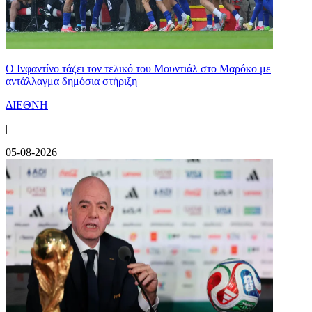
Ο Ινφαντίνο τάζει τον τελικό του Μουντιάλ στο Μαρόκο με
αντάλλαγμα δημόσια στήριξη
ΔΙΕΘΝΗ
|
05-08-2026