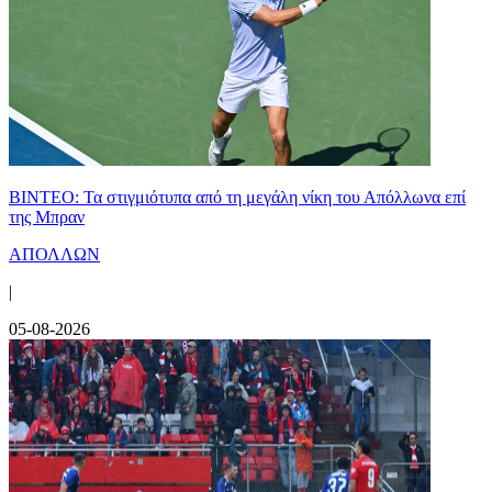
ΒΙΝΤΕΟ: Τα στιγμιότυπα από τη μεγάλη νίκη του Απόλλωνα επί
της Μπραν
ΑΠΟΛΛΩΝ
|
05-08-2026