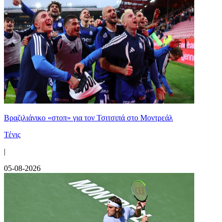
Βραζιλιάνικο «στοπ» για τον Τσιτσιπά στο Μοντρεάλ
Τένις
|
05-08-2026