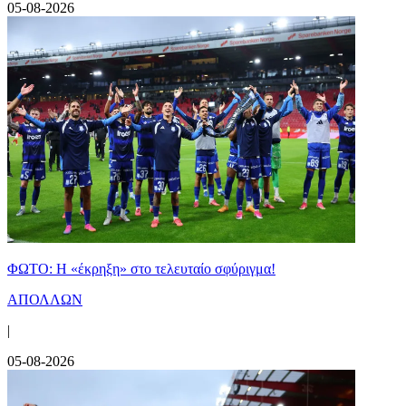
05-08-2026
ΦΩΤΟ: Η «έκρηξη» στο τελευταίο σφύριγμα!
ΑΠΟΛΛΩΝ
|
05-08-2026