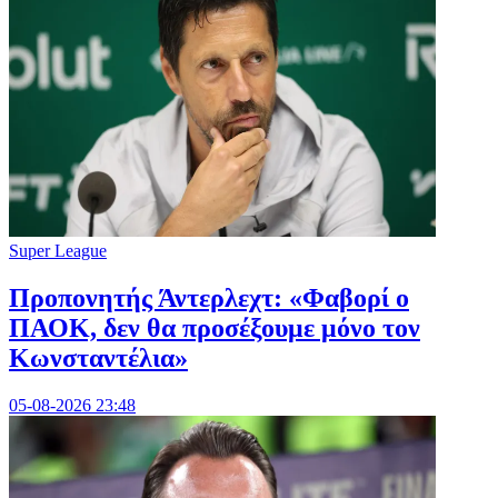
Super League
Προπονητής Άντερλεχτ: «Φαβορί ο
ΠΑΟΚ, δεν θα προσέξουμε μόνο τον
Κωνσταντέλια»
05-08-2026 23:48