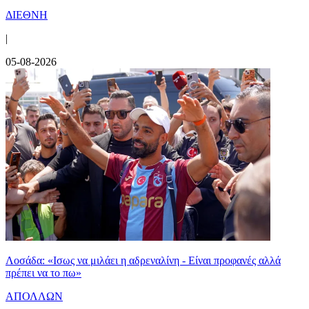
ΔΙΕΘΝΗ
|
05-08-2026
Λοσάδα: «Ισως να μιλάει η αδρεναλίνη - Είναι προφανές αλλά
πρέπει να το πω»
ΑΠΟΛΛΩΝ