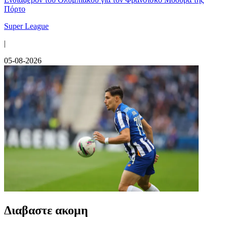
Πόρτο
Super League
|
05-08-2026
Διαβαστε ακομη