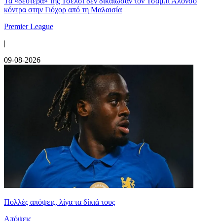
Τα «δεύτερα» της Τσέλσι δεν δικαίωσαν τον Τσάμπι Αλόνσο
κόντρα στην Γιόχορ από τη Μαλαισία
Premier League
|
09-08-2026
Πολλές απόψεις, λίγα τα δίκιά τους
Απόψεις