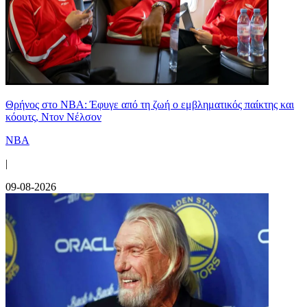
Θρήνος στο NBA: Έφυγε από τη ζωή ο εμβληματικός παίκτης και
κόουτς, Ντον Νέλσον
NBA
|
09-08-2026