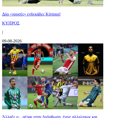
Δύο «χρυσές» ενδεκάδες Κύπριοι!
ΚΥΠΡΟΣ
|
09-08-2026
Άλλαξε ο... αέρας στην Ανόρθωση, έγινε αλλιώτικος και