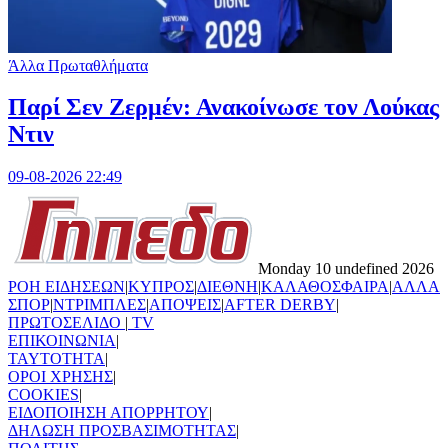
Άλλα Πρωταθλήματα
Παρί Σεν Ζερμέν: Ανακοίνωσε τον Λούκας
Ντιν
09-08-2026 22:49
Monday 10 undefined 2026
ΡΟΗ ΕΙΔΗΣΕΩΝ
|
ΚΥΠΡΟΣ
|
ΔΙΕΘΝΗ
|
ΚΑΛΑΘΟΣΦΑΙΡΑ
|
ΑΛΛΑ
ΣΠΟΡ
|
ΝΤΡΙΜΠΛΕΣ
|
ΑΠΟΨΕΙΣ
|
AFTER DERBY
|
ΠΡΩΤΟΣΕΛΙΔΟ
|
TV
ΕΠΙΚΟΙΝΩΝΙΑ
|
TAYTOTHTA
|
ΟΡΟΙ ΧΡΗΣΗΣ
|
COOKIES
|
ΕΙΔΟΠΟΙΗΣΗ ΑΠΟΡΡΗΤΟΥ
|
ΔΗΛΩΣΗ ΠΡΟΣΒΑΣΙΜΟΤΗΤΑΣ
|