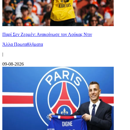
Παρί Σεν Ζερμέν: Ανακοίνωσε τον Λούκας Ντιν
Άλλα Πρωταθλήματα
|
09-08-2026