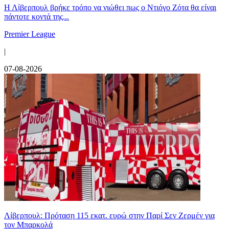
Η Λίβερπουλ βρήκε τρόπο να νιώθει πως ο Ντιόγο Ζότα θα είναι
πάντοτε κοντά της...
Premier League
|
07-08-2026
Λίβερπουλ: Πρόταση 115 εκατ. ευρώ στην Παρί Σεν Ζερμέν για
τον Μπαρκολά