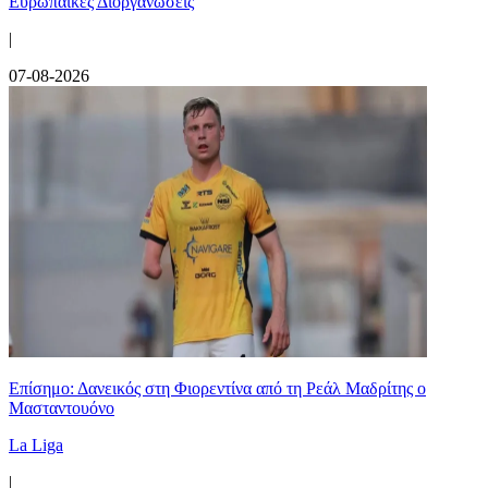
Ευρωπαϊκές Διοργανώσεις
|
07-08-2026
Επίσημο: Δανεικός στη Φιορεντίνα από τη Ρεάλ Μαδρίτης ο
Μασταντουόνο
La Liga
|