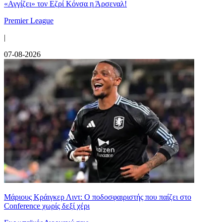
«Αγγίζει» τον Εζρί Κόνσα η Άρσεναλ!
Premier League
|
07-08-2026
Μάριους Κράιγκερ Λιντ: Ο ποδοσφαιριστής που παίζει στο
Conference χωρίς δεξί χέρι