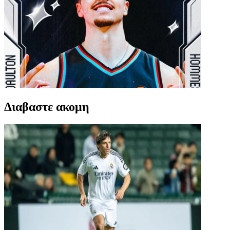
Διαβαστε ακομη