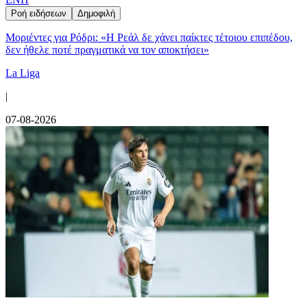
Ροή ειδήσεων
Δημοφιλή
Μοριέντες για Ρόδρι: «Η Ρεάλ δε χάνει παίκτες τέτοιου επιπέδου,
δεν ήθελε ποτέ πραγματικά να τον αποκτήσει»
La Liga
|
07-08-2026