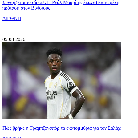
Συνεχίζεται το σίριαλ: Η Ρεάλ Μαδρίτης έκανε βελτιωμένη
πρόταση στον Βινίσιους
ΔΙΕΘΝΗ
|
05-08-2026
Πώς βρήκε η Τραμπζονσπόρ τα εκατομμύρια για τον Σαλάχ;