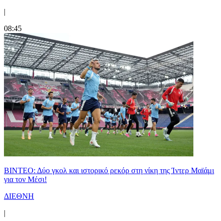
|
08:45
ΒΙΝΤΕΟ: Δύο γκολ και ιστορικό ρεκόρ στη νίκη της Ίντερ Μαϊάμι
για τον Μέσι!
ΔΙΕΘΝΗ
|