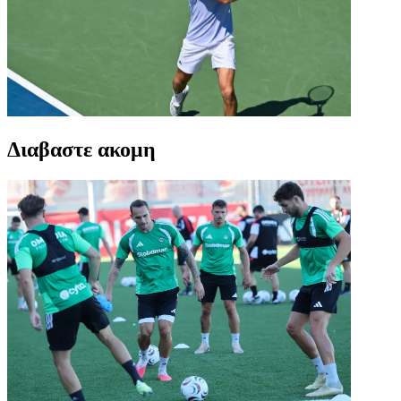
Διαβαστε ακομη