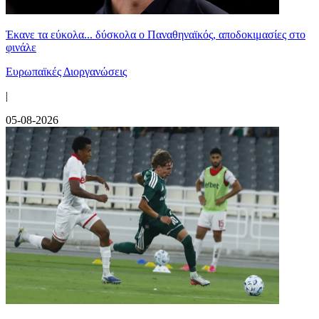
Έκανε τα εύκολα... δύσκολα ο Παναθηναϊκός, αποδοκιμασίες στο
φινάλε
Ευρωπαϊκές Διοργανώσεις
|
05-08-2026