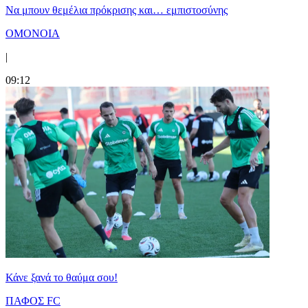
Να μπουν θεμέλια πρόκρισης και… εμπιστοσύνης
ΟΜΟΝΟΙΑ
|
09:12
Κάνε ξανά το θαύμα σου!
ΠΑΦΟΣ FC