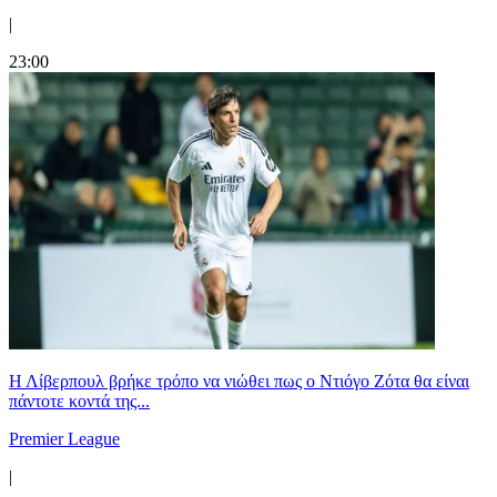
|
23:00
Η Λίβερπουλ βρήκε τρόπο να νιώθει πως ο Ντιόγο Ζότα θα είναι
πάντοτε κοντά της...
Premier League
|