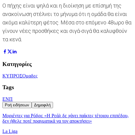
Ο πήχης είναι ψηλά και η διοίκηση με επίσημή της
ανακοίνωση στέλνει το μήνυμα ότι η ομάδα θα είναι
ακόμα καλύτερη φέτος. Μέσα στο επόμενο 48ωρο θα
γίνουν νέες προσθήκες και σιγά-σιγά θα καλυφθούν
τα κενά.
Κατηγορίες
ΚΥΠΡΟΣ
Ομαδες
Tags
ΕΝΠ
Ροή ειδήσεων
Δημοφιλή
Μοριέντες για Ρόδρι: «Η Ρεάλ δε χάνει παίκτες τέτοιου επιπέδου,
δεν ήθελε ποτέ πραγματικά να τον αποκτήσει»
La Liga