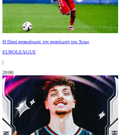
Η Παρί ανακοίνωσε την ανανέωση του Χομς
EUROLEAGUE
|
20:00