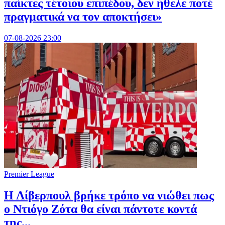
παίκτες τέτοιου επιπέδου, δεν ήθελε ποτέ
πραγματικά να τον αποκτήσει»
07-08-2026 23:00
Premier League
Η Λίβερπουλ βρήκε τρόπο να νιώθει πως
ο Ντιόγο Ζότα θα είναι πάντοτε κοντά
της...