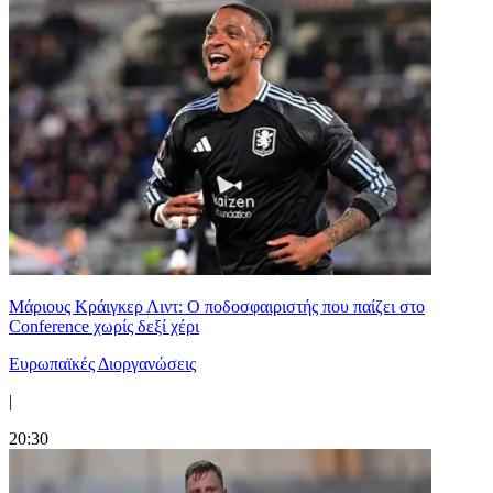
Μάριους Κράιγκερ Λιντ: Ο ποδοσφαιριστής που παίζει στο
Conference χωρίς δεξί χέρι
Ευρωπαϊκές Διοργανώσεις
|
20:30