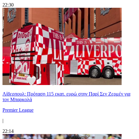
22:30
Λίβερπουλ: Πρόταση 115 εκατ. ευρώ στην Παρί Σεν Ζερμέν για
τον Μπαρκολά
Premier League
|
22:14