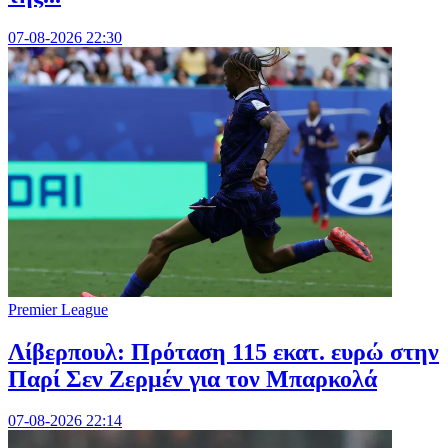
07-08-2026 22:30
Premier League
Λίβερπουλ: Πρόταση 115 εκατ. ευρώ στην
Παρί Σεν Ζερμέν για τον Μπαρκολά
07-08-2026 22:14