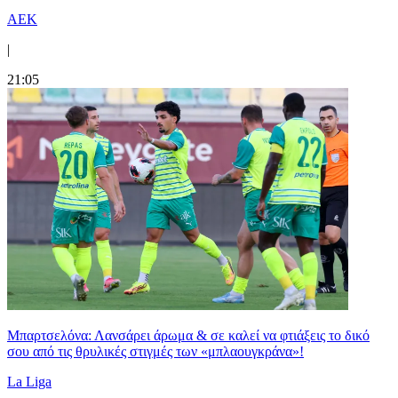
ΑΕΚ
|
21:05
Μπαρτσελόνα: Λανσάρει άρωμα & σε καλεί να φτιάξεις το δικό
σου από τις θρυλικές στιγμές των «μπλαουγκράνα»!
La Liga