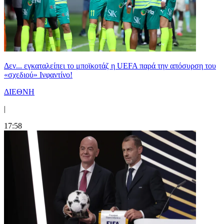
Δεν... εγκαταλείπει το μποϊκοτάζ η UEFA παρά την απόσυρση του
«σχεδιού» Ινφαντίνο!
ΔΙΕΘΝΗ
|
17:58