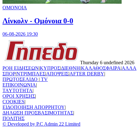
ΟΜΟΝΟΙΑ
Λίνκολν - Ομόνοια 0-0
06-08-2026 19:30
Thursday 6 undefined 2026
ΡΟΗ ΕΙΔΗΣΕΩΝ
|
ΚΥΠΡΟΣ
|
ΔΙΕΘΝΗ
|
ΚΑΛΑΘΟΣΦΑΙΡΑ
|
ΑΛΛΑ
ΣΠΟΡ
|
ΝΤΡΙΜΠΛΕΣ
|
ΑΠΟΨΕΙΣ
|
AFTER DERBY
|
ΠΡΩΤΟΣΕΛΙΔΟ
|
TV
ΕΠΙΚΟΙΝΩΝΙΑ
|
TAYTOTHTA
|
ΟΡΟΙ ΧΡΗΣΗΣ
|
COOKIES
|
ΕΙΔΟΠΟΙΗΣΗ ΑΠΟΡΡΗΤΟΥ
|
ΔΗΛΩΣΗ ΠΡΟΣΒΑΣΙΜΟΤΗΤΑΣ
|
ΠΟΛΙΤΗΣ
© Developed by P.C Admin 22 Limited