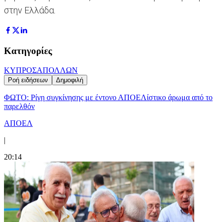
στην Ελλάδα.
Κατηγορίες
ΚΥΠΡΟΣ
ΑΠΟΛΛΩΝ
Ροή ειδήσεων
Δημοφιλή
ΦΩΤΟ: Ρίγη συγκίνησης με έντονο ΑΠΟΕΛίστικο άρωμα από το
παρελθόν
ΑΠΟΕΛ
|
20:14