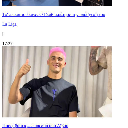
Το' πε και το έκανε: Ο Γκάβι κράτησε την υπόσχεσή του
La Liga
|
17:27
Παρεμβάσεις... επιπέδου από Αϊβού