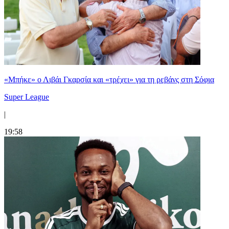
«Μπήκε» ο Λιβάι Γκαρσία και «τρέχει» για τη ρεβάνς στη Σόφια
Super League
|
19:58