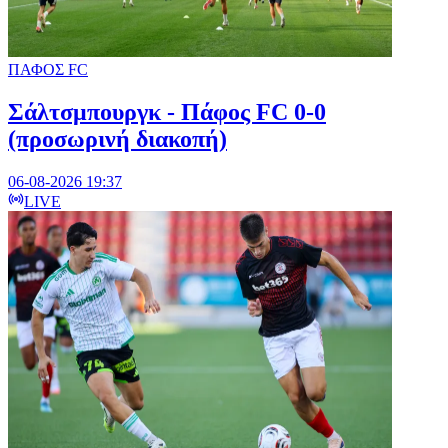
ΠΑΦΟΣ FC
Σάλτσμπουργκ - Πάφος FC 0-0
(προσωρινή διακοπή)
06-08-2026 19:37
LIVE