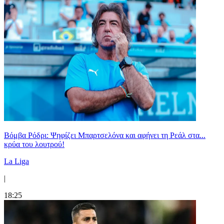
Βόμβα Ρόδρι: Ψηφίζει Μπαρτσελόνα και αφήνει τη Ρεάλ στα...
κρύα του λουτρού!
La Liga
|
18:25