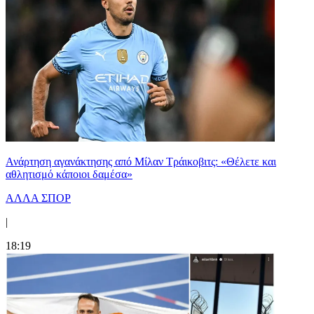
Ανάρτηση αγανάκτησης από Μίλαν Τράικοβιτς: «Θέλετε και
αθλητισμό κάποιοι δαμέσα»
ΑΛΛΑ ΣΠΟΡ
|
18:19