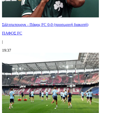
Σάλτσμπουργκ - Πάφος FC 0-0 (προσωρινή διακοπή)
ΠΑΦΟΣ FC
|
19:37