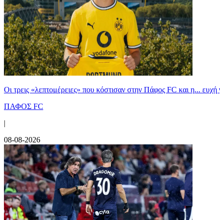
Οι τρεις «λεπτομέρειες» που κόστισαν στην Πάφος FC και η... ευχή 
ΠΑΦΟΣ FC
|
08-08-2026