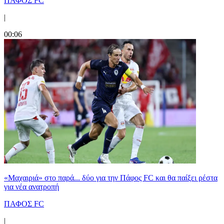
ΠΑΦΟΣ FC
|
00:06
«Μαχαιριά» στο παρά... δύο για την Πάφος FC και θα παίξει ρέστα
για νέα ανατροπή
ΠΑΦΟΣ FC
|