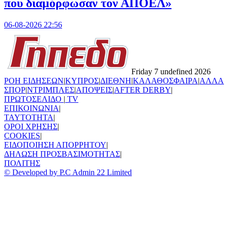
που διαμόρφωσαν τον ΑΠΟΕΛ»
06-08-2026 22:56
Friday 7 undefined 2026
ΡΟΗ ΕΙΔΗΣΕΩΝ
|
ΚΥΠΡΟΣ
|
ΔΙΕΘΝΗ
|
ΚΑΛΑΘΟΣΦΑΙΡΑ
|
ΑΛΛΑ
ΣΠΟΡ
|
ΝΤΡΙΜΠΛΕΣ
|
ΑΠΟΨΕΙΣ
|
AFTER DERBY
|
ΠΡΩΤΟΣΕΛΙΔΟ
|
TV
ΕΠΙΚΟΙΝΩΝΙΑ
|
TAYTOTHTA
|
ΟΡΟΙ ΧΡΗΣΗΣ
|
COOKIES
|
ΕΙΔΟΠΟΙΗΣΗ ΑΠΟΡΡΗΤΟΥ
|
ΔΗΛΩΣΗ ΠΡΟΣΒΑΣΙΜΟΤΗΤΑΣ
|
ΠΟΛΙΤΗΣ
© Developed by P.C Admin 22 Limited