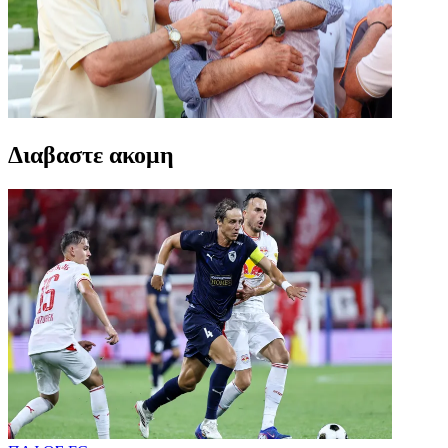
Διαβαστε ακομη