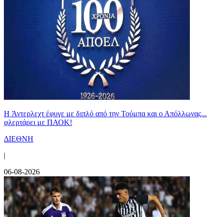
H Άντερλεχτ έφυγε με διπλό από την Τούμπα και ο Απόλλωνας...
φλερτάρει με ΠΑΟΚ!
ΔΙΕΘΝΗ
|
06-08-2026