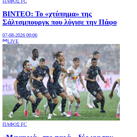
ΠΑΦΟΣ FC
ΒΙΝΤΕΟ: Το «χτύπημα» της
Σάλτσμπουργκ που λύγισε την Πάφο
07-08-2026 00:06
LIVE
ΠΑΦΟΣ FC