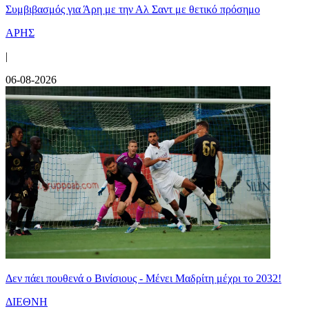
Συμβιβασμός για Άρη με την Αλ Σαντ με θετικό πρόσημο
ΑΡΗΣ
|
06-08-2026
Δεν πάει πουθενά ο Βινίσιους - Μένει Μαδρίτη μέχρι το 2032!
ΔΙΕΘΝΗ