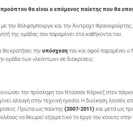
προόπτου θα είναι ο επόμενος παίκτης που θα υπογ
με την Βόλφσμπουργκ και την Άιντραχτ Φρανκφούρτης, 
ονητή της ομάδας που παραμένει στα καθήκοντα του.
ι θα κρατήσει την
υπόσχεση
του και αφού παραμένει ο Ν
ην ομάδα των «λεόντων» σε διακρίσεις.
ακοινώσει την πρόσληψη του Ντούσαν Κέρκεζ στον πάγκο
ι αλλαγή στην τεχνική ηγεσία. Η διοίκηση, λοιπόν, επέλ
ακρίσεις. Πρώτα ως παίκτης
(2007-2011)
και μετά ως πρ
λέους να θεωρεί εξαιρετικό το έργο του κόουτς στην ε