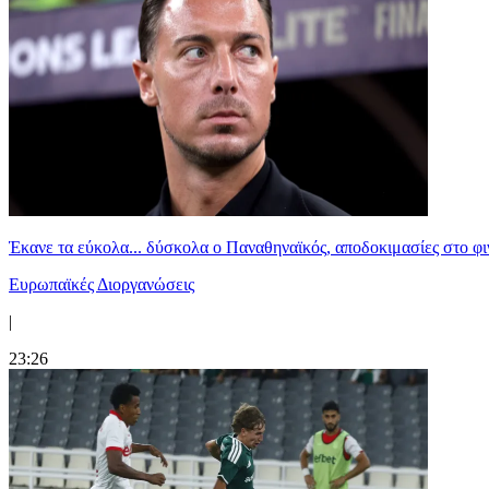
Έκανε τα εύκολα... δύσκολα ο Παναθηναϊκός, αποδοκιμασίες στο φ
Ευρωπαϊκές Διοργανώσεις
|
23:26