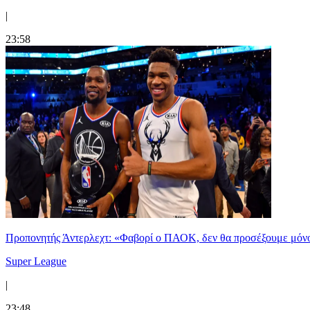
|
23:58
Προπονητής Άντερλεχτ: «Φαβορί ο ΠΑΟΚ, δεν θα προσέξουμε μόν
Super League
|
23:48