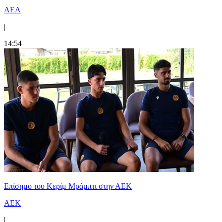
ΑΕΛ
|
14:54
Επίσημο του Κερίμ Μράμπτι στην ΑΕK
ΑΕΚ
|