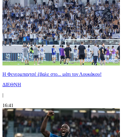
Η Φενερμπαχτσέ έβαλε στο... μάτι τον Λουκάκου!
ΔΙΕΘΝΗ
|
16:41