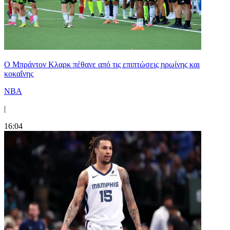
Ο Μπράντον Κλαρκ πέθανε από τις επιπτώσεις ηρωίνης και
κοκαΐνης
NBA
|
16:04