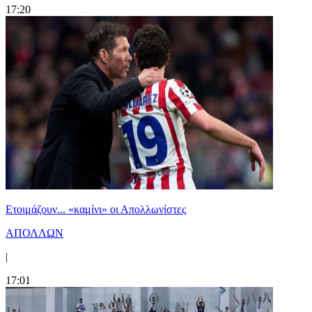
17:20
Ετοιμάζουν... «καμίνι» οι Απολλωνίστες
ΑΠΟΛΛΩΝ
|
17:01