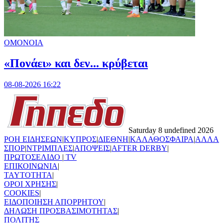
ΟΜΟΝΟΙΑ
«Πονάει» και δεν... κρύβεται
08-08-2026 16:22
Saturday 8 undefined 2026
ΡΟΗ ΕΙΔΗΣΕΩΝ
|
ΚΥΠΡΟΣ
|
ΔΙΕΘΝΗ
|
ΚΑΛΑΘΟΣΦΑΙΡΑ
|
ΑΛΛΑ
ΣΠΟΡ
|
ΝΤΡΙΜΠΛΕΣ
|
ΑΠΟΨΕΙΣ
|
AFTER DERBY
|
ΠΡΩΤΟΣΕΛΙΔΟ
|
TV
ΕΠΙΚΟΙΝΩΝΙΑ
|
TAYTOTHTA
|
ΟΡΟΙ ΧΡΗΣΗΣ
|
COOKIES
|
ΕΙΔΟΠΟΙΗΣΗ ΑΠΟΡΡΗΤΟΥ
|
ΔΗΛΩΣΗ ΠΡΟΣΒΑΣΙΜΟΤΗΤΑΣ
|
ΠΟΛΙΤΗΣ