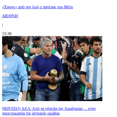
«Έφυγε» από την ζωή ο πατέρας του Μέσι
ΔΙΕΘΝΗ
|
15:30
(BINTEO) ΑΕΛ: Από τα γήπεδα της Ακαδημίας… στην
προετοιμασία της αντρικής ομάδας