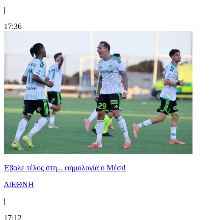
|
17:36
Έβαλε τέλος στη... φημολογία o Μέσι!
ΔΙΕΘΝΗ
|
17:12