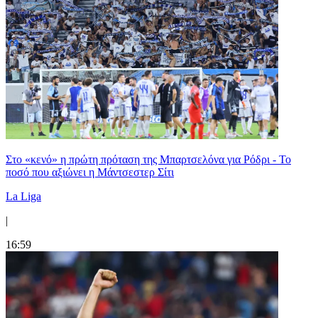
Στο «κενό» η πρώτη πρόταση της Μπαρτσελόνα για Ρόδρι - Το
ποσό που αξιώνει η Μάντσεστερ Σίτι
La Liga
|
16:59