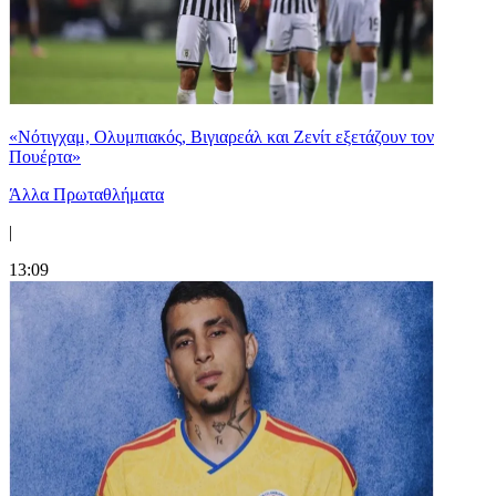
«Νότιγχαμ, Ολυμπιακός, Βιγιαρεάλ και Ζενίτ εξετάζουν τον
Πουέρτα»
Άλλα Πρωταθλήματα
|
13:09