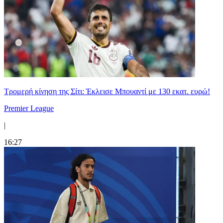
Τρομερή κίνηση της Σίτι: Έκλεισε Μπουαντί με 130 εκατ. ευρώ!
Premier League
|
16:27