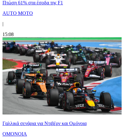
Πτώση 61% στα έσοδα της F1
AUTO MOTO
|
15:08
Γαλλικά σενάρια για Ντιβέρν και Ομόνοια
ΟΜΟΝΟΙΑ