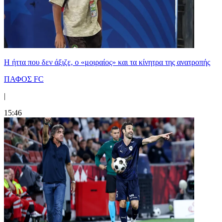
Η ήττα που δεν άξιζε, ο «μοιραίος» και τα κίνητρα της ανατροπής
ΠΑΦΟΣ FC
|
15:46