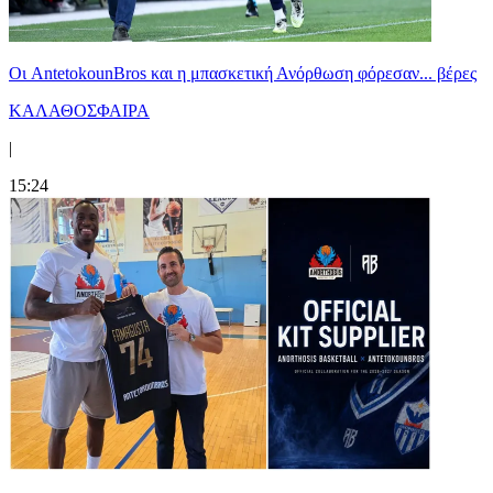
Oι AntetokounBros και η μπασκετική Ανόρθωση φόρεσαν... βέρες
ΚΑΛΑΘΟΣΦΑΙΡΑ
|
15:24