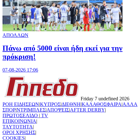
ΑΠΟΛΛΩΝ
Πάνω από 5000 είναι ήδη εκεί για την
πρόκριση!
07-08-2026 17:06
Friday 7 undefined 2026
ΡΟΗ ΕΙΔΗΣΕΩΝ
|
ΚΥΠΡΟΣ
|
ΔΙΕΘΝΗ
|
ΚΑΛΑΘΟΣΦΑΙΡΑ
|
ΑΛΛΑ
ΣΠΟΡ
|
ΝΤΡΙΜΠΛΕΣ
|
ΑΠΟΨΕΙΣ
|
AFTER DERBY
|
ΠΡΩΤΟΣΕΛΙΔΟ
|
TV
ΕΠΙΚΟΙΝΩΝΙΑ
|
TAYTOTHTA
|
ΟΡΟΙ ΧΡΗΣΗΣ
|
COOKIES
|