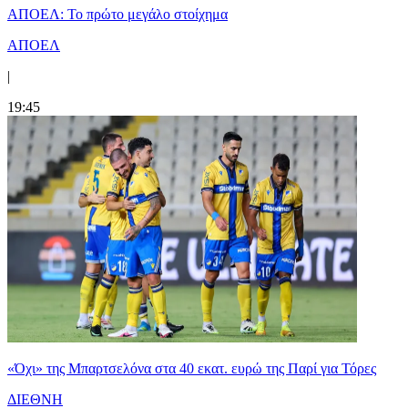
ΑΠΟΕΛ: Το πρώτο μεγάλο στοίχημα
ΑΠΟΕΛ
|
19:45
«Όχι» της Μπαρτσελόνα στα 40 εκατ. ευρώ της Παρί για Τόρες
ΔΙΕΘΝΗ