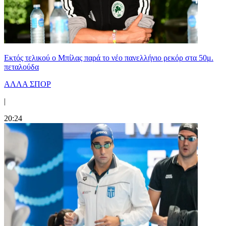
Εκτός τελικού ο Μπίλας παρά το νέο πανελλήνιο ρεκόρ στα 50μ.
πεταλούδα
ΑΛΛΑ ΣΠΟΡ
|
20:24