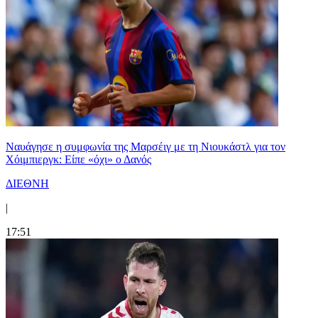
Ναυάγησε η συμφωνία της Μαρσέιγ με τη Νιουκάστλ για τον
Χόιμπιεργκ: Είπε «όχι» ο Δανός
ΔΙΕΘΝΗ
|
17:51