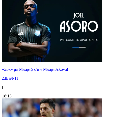
«Σοκ» με Μπάρτζι στην Μπαρτσελόνα!
ΔΙΕΘΝΗ
|
18:13