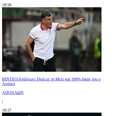
18:56
ΒΙΝΤΕΟ/Απόλλων: Deal με τη Μετς και 100% δικός του ο
Ασόρο!
ΑΠΟΛΛΩΝ
|
18:37