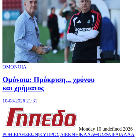
ΟΜΟΝΟΙΑ
Ομόνοια: Πρόκριση... χρόνου
και χρήματος
10-08-2026 21:31
Monday 10 undefined 2026
ΡΟΗ ΕΙΔΗΣΕΩΝ
|
ΚΥΠΡΟΣ
|
ΔΙΕΘΝΗ
|
ΚΑΛΑΘΟΣΦΑΙΡΑ
|
ΑΛΛΑ