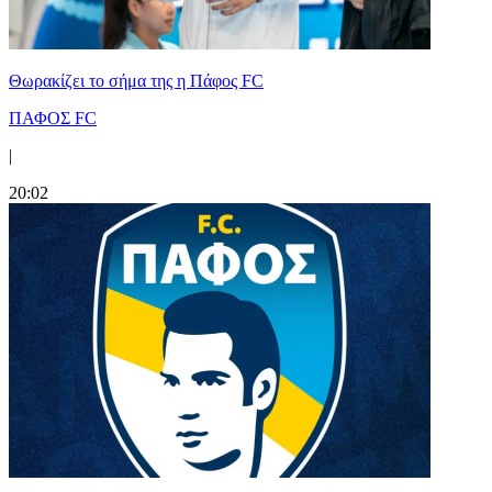
Θωρακίζει το σήμα της η Πάφος FC
ΠΑΦΟΣ FC
|
20:02