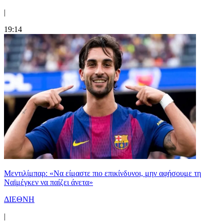
|
19:14
Μεντιλίμπαρ: «Να είμαστε πιο επικίνδυνοι, μην αφήσουμε τη
Ναϊμέγκεν να παίζει άνετα»
ΔΙΕΘΝΗ
|