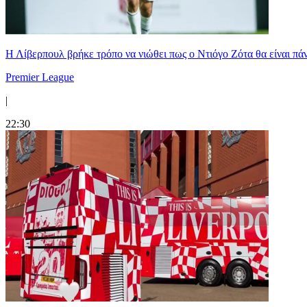
Η Λίβερπουλ βρήκε τρόπο να νιώθει πως ο Ντιόγο Ζότα θα είναι πάντ
Premier League
|
22:30