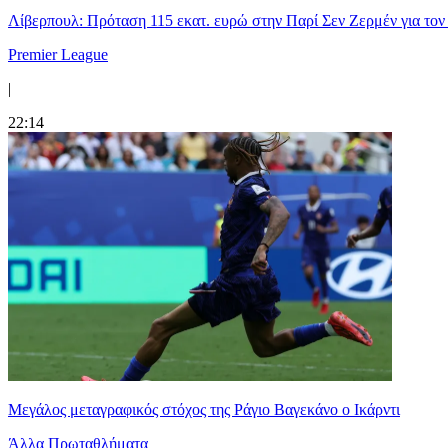
Λίβερπουλ: Πρόταση 115 εκατ. ευρώ στην Παρί Σεν Ζερμέν για το
Premier League
|
22:14
Μεγάλος μεταγραφικός στόχος της Ράγιο Βαγεκάνο ο Ικάρντι
Άλλα Πρωταθλήματα