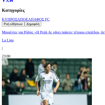
Κατηγορίες
ΚΥΠΡΟΣ
ΑΠΟΕΛ
ΠΑΦΟΣ FC
Ροή ειδήσεων
Δημοφιλή
Μοριέντες για Ρόδρι: «Η Ρεάλ δε χάνει παίκτες τέτοιου επιπέδου, δ
La Liga
|
23:00