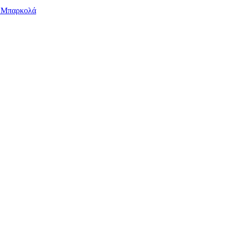
ν Μπαρκολά