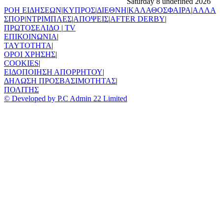
Saturday 8 undefined 2026
ΡΟΗ ΕΙΔΗΣΕΩΝ
|
ΚΥΠΡΟΣ
|
ΔΙΕΘΝΗ
|
ΚΑΛΑΘΟΣΦΑΙΡΑ
|
ΑΛΛΑ
ΣΠΟΡ
|
ΝΤΡΙΜΠΛΕΣ
|
ΑΠΟΨΕΙΣ
|
AFTER DERBY
|
ΠΡΩΤΟΣΕΛΙΔΟ
|
TV
ΕΠΙΚΟΙΝΩΝΙΑ
|
TAYTOTHTA
|
ΟΡΟΙ ΧΡΗΣΗΣ
|
COOKIES
|
ΕΙΔΟΠΟΙΗΣΗ ΑΠΟΡΡΗΤΟΥ
|
ΔΗΛΩΣΗ ΠΡΟΣΒΑΣΙΜΟΤΗΤΑΣ
|
ΠΟΛΙΤΗΣ
© Developed by P.C Admin 22 Limited