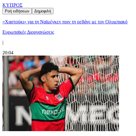
ΚΥΠΡΟΣ
Ροή ειδήσεων
Δημοφιλή
«Χαστούκι» για τη Ναϊμέγκεν πριν τη ρεβάνς με τον Ολυμπιακό
Ευρωπαϊκές Διοργανώσεις
|
20:04