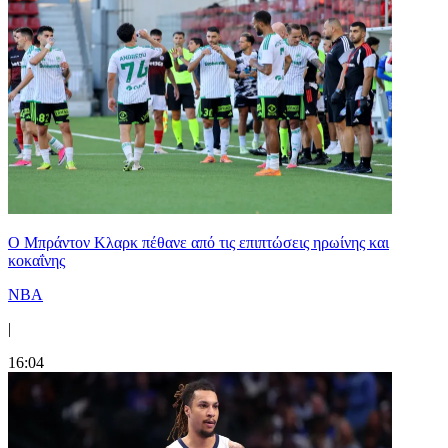
Ο Μπράντον Κλαρκ πέθανε από τις επιπτώσεις ηρωίνης και
κοκαΐνης
NBA
|
16:04