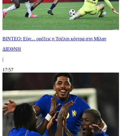
BINTEO: Είχε... ορέξεις η Τσέλσι κόντρα στη Μίλαν
ΔΙΕΘΝΗ
|
17:57