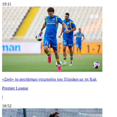
19:11
«Ξινό» το ανεπίσημο ντεμπούτο του Τζολάκη με τη Χαλ
Premier League
|
18:52