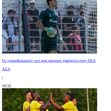
Οι «πυροβολισμοί» των φορ φέρνουν χαμόγελο στην ΑΕΛ
ΑΕΛ
|
18:33