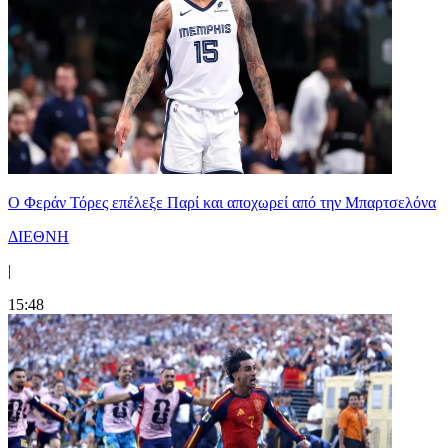
Ο Φεράν Τόρες επέλεξε Παρί και αποχωρεί από την Μπαρτσελόνα
ΔΙΕΘΝΗ
|
15:48