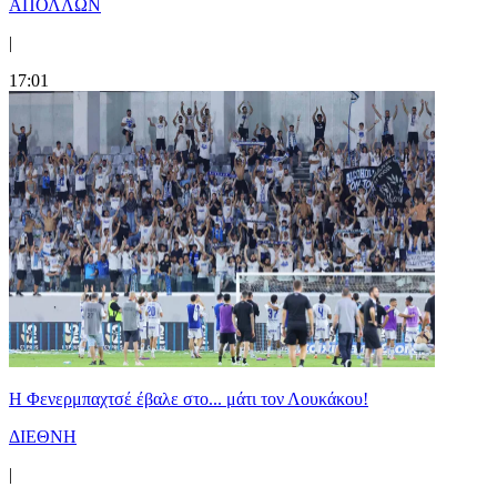
ΑΠΟΛΛΩΝ
|
17:01
Η Φενερμπαχτσέ έβαλε στο... μάτι τον Λουκάκου!
ΔΙΕΘΝΗ
|