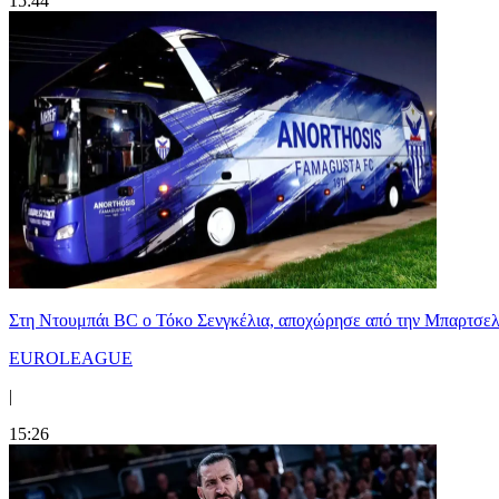
15:44
Στη Nτουμπάι BC ο Τόκο Σενγκέλια, αποχώρησε από την Μπαρτσελ
EUROLEAGUE
|
15:26