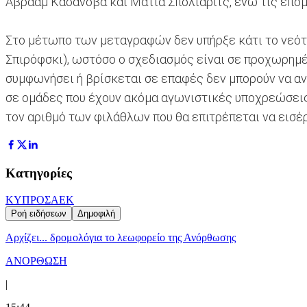
Αβραάμ Κασανόβα και Ματία Σπόλιαριτς, ενώ τις επό
Στο μέτωπο των μεταγραφών δεν υπήρξε κάτι το νεότ
Σπιρόφσκι), ωστόσο ο σχεδιασμός είναι σε προχωρημ
συμφωνήσει ή βρίσκεται σε επαφές δεν μπορούν να αν
σε ομάδες που έχουν ακόμα αγωνιστικές υποχρεώσεις
τον αριθμό των φιλάθλων που θα επιτρέπεται να εισέ
Κατηγορίες
ΚΥΠΡΟΣ
ΑΕΚ
Ροή ειδήσεων
Δημοφιλή
Αρχίζει... δρομολόγια το λεωφορείο της Ανόρθωσης
ΑΝΟΡΘΩΣΗ
|