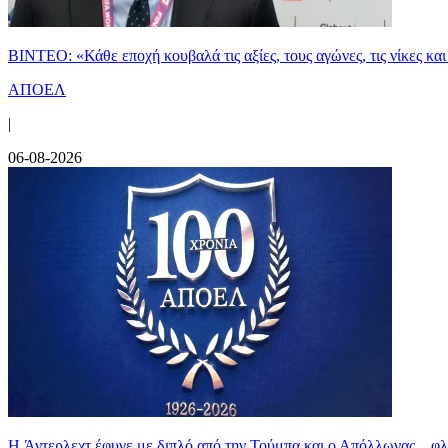
ΒΙΝΤΕΟ: «Κάθε εποχή κουβαλά τις αξίες, τους αγώνες, τις νίκες 
ΑΠΟΕΛ
|
06-08-2026
H Άντερλεχτ έφυγε με διπλό από την Τούμπα και ο Απόλλωνας... 