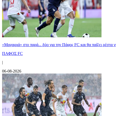
«Μαχαιριά» στο παρά... δύο για την Πάφος FC και θα παίξει ρέστα γ
ΠΑΦΟΣ FC
|
06-08-2026