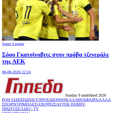
Super League
Σόου Γκατσίνοβιτς στην πρόβα τζενεράλε
της ΑΕΚ
08-08-2026 22:24
Sunday 9 undefined 2026
ΡΟΗ ΕΙΔΗΣΕΩΝ
|
ΚΥΠΡΟΣ
|
ΔΙΕΘΝΗ
|
ΚΑΛΑΘΟΣΦΑΙΡΑ
|
ΑΛΛΑ
ΣΠΟΡ
|
ΝΤΡΙΜΠΛΕΣ
|
ΑΠΟΨΕΙΣ
|
AFTER DERBY
|
ΠΡΩΤΟΣΕΛΙΔΟ
|
TV