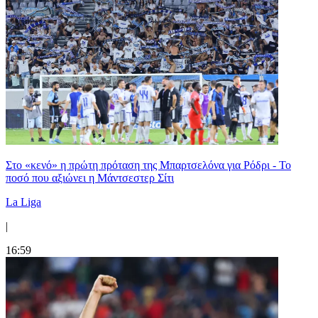
Στο «κενό» η πρώτη πρόταση της Μπαρτσελόνα για Ρόδρι - Το
ποσό που αξιώνει η Μάντσεστερ Σίτι
La Liga
|
16:59