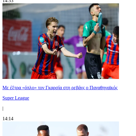
14:33
Mε έξτρα «όπλο» τον Γκαρσία στη ρεβάνς ο Παναθηναϊκός
Super League
|
14:14