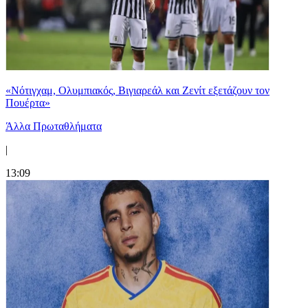
«Νότιγχαμ, Ολυμπιακός, Βιγιαρεάλ και Ζενίτ εξετάζουν τον
Πουέρτα»
Άλλα Πρωταθλήματα
|
13:09