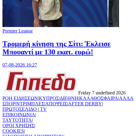
Premier League
Τρομερή κίνηση της Σίτι: Έκλεισε
Μπουαντί με 130 εκατ. ευρώ!
07-08-2026 16:27
Friday 7 undefined 2026
ΡΟΗ ΕΙΔΗΣΕΩΝ
|
ΚΥΠΡΟΣ
|
ΔΙΕΘΝΗ
|
ΚΑΛΑΘΟΣΦΑΙΡΑ
|
ΑΛΛΑ
ΣΠΟΡ
|
ΝΤΡΙΜΠΛΕΣ
|
ΑΠΟΨΕΙΣ
|
AFTER DERBY
|
ΠΡΩΤΟΣΕΛΙΔΟ
|
TV
ΕΠΙΚΟΙΝΩΝΙΑ
|
TAYTOTHTA
|
ΟΡΟΙ ΧΡΗΣΗΣ
|
COOKIES
|