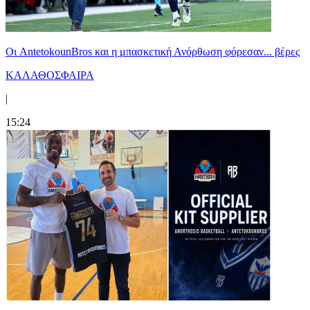
Oι AntetokounBros και η μπασκετική Ανόρθωση φόρεσαν... βέρες
ΚΑΛΑΘΟΣΦΑΙΡΑ
|
15:24