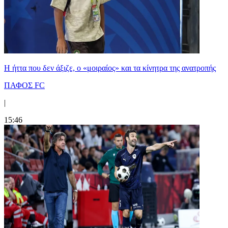
Η ήττα που δεν άξιζε, ο «μοιραίος» και τα κίνητρα της ανατροπής
ΠΑΦΟΣ FC
|
15:46