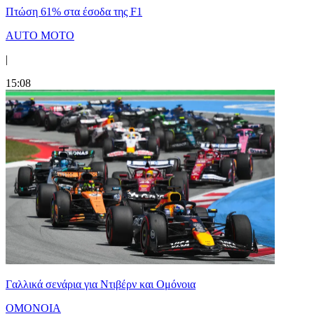
Πτώση 61% στα έσοδα της F1
AUTO MOTO
|
15:08
Γαλλικά σενάρια για Ντιβέρν και Ομόνοια
ΟΜΟΝΟΙΑ