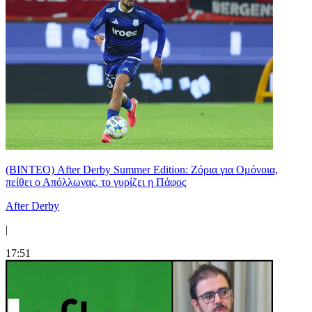
(ΒΙΝΤΕΟ) After Derby Summer Edition: Ζόρια για Ομόνοια,
πείθει ο Απόλλωνας, το γυρίζει η Πάφος
After Derby
|
17:51