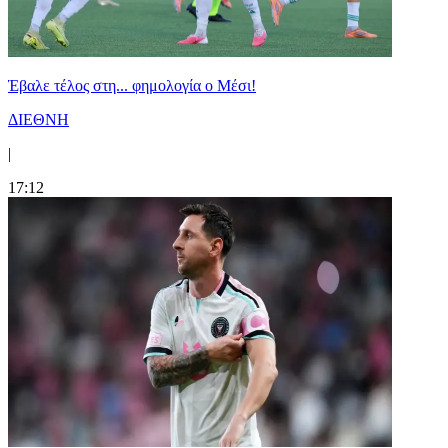
Έβαλε τέλος στη... φημολογία o Μέσι!
ΔΙΕΘΝΗ
|
17:12