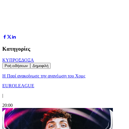
Κατηγορίες
ΚΥΠΡΟΣ
ΔΟΞΑ
Ροή ειδήσεων
Δημοφιλή
Η Παρί ανακοίνωσε την ανανέωση του Χομς
EUROLEAGUE
|
20:00