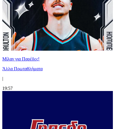
Μίλαν για Παρέδες!
Άλλα Πρωταθλήματα
|
19:57