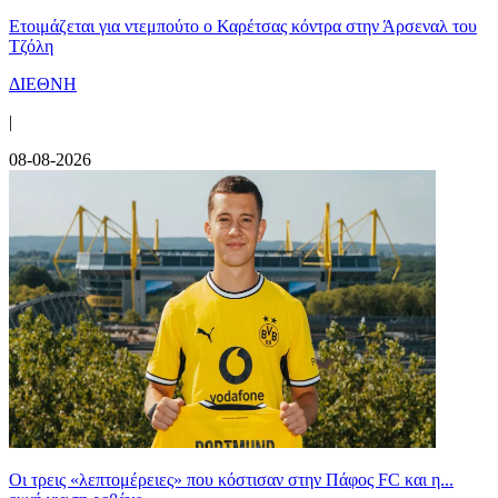
Ετοιμάζεται για ντεμπούτο ο Καρέτσας κόντρα στην Άρσεναλ του
Τζόλη
ΔΙΕΘΝΗ
|
08-08-2026
Οι τρεις «λεπτομέρειες» που κόστισαν στην Πάφος FC και η...