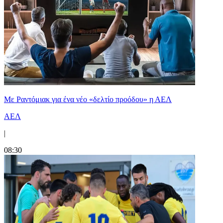
Με Ραντόμιακ για ένα νέο «δελτίο προόδου» η ΑΕΛ
ΑΕΛ
|
08:30