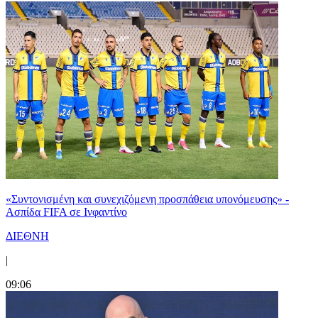
«Συντονισμένη και συνεχιζόμενη προσπάθεια υπονόμευσης» -
Ασπίδα FIFA σε Ινφαντίνο
ΔΙΕΘΝΗ
|
09:06