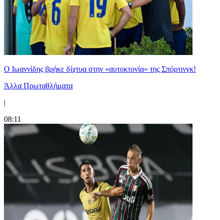
Ο Ιωαννίδης βρήκε δίχτυα στην «αυτοκτονία» της Σπόρτινγκ!
Άλλα Πρωταθλήματα
|
08:11