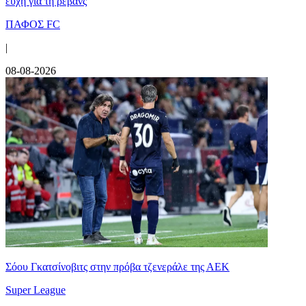
ευχή για τη ρεβάνς
ΠΑΦΟΣ FC
|
08-08-2026
Σόου Γκατσίνοβιτς στην πρόβα τζενεράλε της ΑΕΚ
Super League