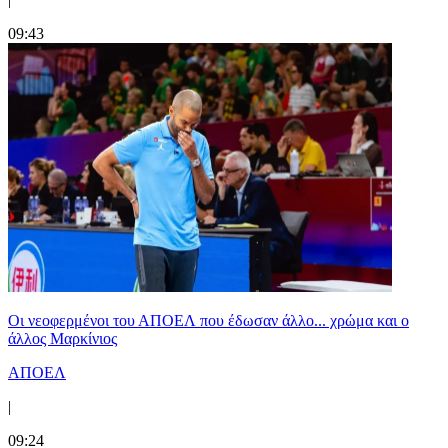
09:43
Οι νεοφερμένοι του ΑΠΟΕΛ που έδωσαν άλλο... χρώμα και ο
άλλος Μαρκίνιος
ΑΠΟΕΛ
|
09:24