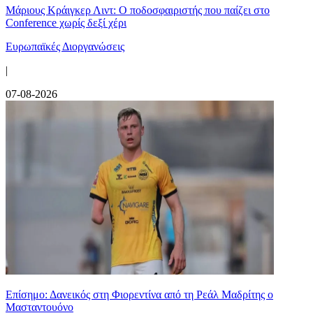
Μάριους Κράιγκερ Λιντ: Ο ποδοσφαιριστής που παίζει στο
Conference χωρίς δεξί χέρι
Ευρωπαϊκές Διοργανώσεις
|
07-08-2026
Επίσημο: Δανεικός στη Φιορεντίνα από τη Ρεάλ Μαδρίτης ο
Μασταντουόνο