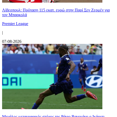
Λίβερπουλ: Πρόταση 115 εκατ. ευρώ στην Παρί Σεν Ζερμέν για
τον Μπαρκολά
Premier League
|
07-08-2026
Μεγάλος μεταγραφικός στόχος της Ράγιο Βαγεκάνο ο Ικάρντι