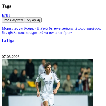
Tags
ΕΝΠ
Ροή ειδήσεων
Δημοφιλή
Μοριέντες για Ρόδρι: «Η Ρεάλ δε χάνει παίκτες τέτοιου επιπέδου,
δεν ήθελε ποτέ πραγματικά να τον αποκτήσει»
La Liga
|
07-08-2026