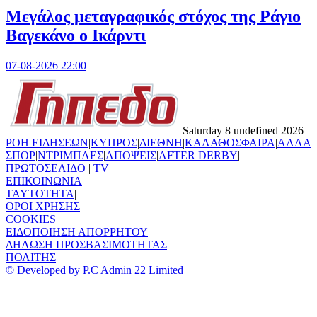
Μεγάλος μεταγραφικός στόχος της Ράγιο
Βαγεκάνο ο Ικάρντι
07-08-2026 22:00
Saturday 8 undefined 2026
ΡΟΗ ΕΙΔΗΣΕΩΝ
|
ΚΥΠΡΟΣ
|
ΔΙΕΘΝΗ
|
ΚΑΛΑΘΟΣΦΑΙΡΑ
|
ΑΛΛΑ
ΣΠΟΡ
|
ΝΤΡΙΜΠΛΕΣ
|
ΑΠΟΨΕΙΣ
|
AFTER DERBY
|
ΠΡΩΤΟΣΕΛΙΔΟ
|
TV
ΕΠΙΚΟΙΝΩΝΙΑ
|
TAYTOTHTA
|
ΟΡΟΙ ΧΡΗΣΗΣ
|
COOKIES
|
ΕΙΔΟΠΟΙΗΣΗ ΑΠΟΡΡΗΤΟΥ
|
ΔΗΛΩΣΗ ΠΡΟΣΒΑΣΙΜΟΤΗΤΑΣ
|
ΠΟΛΙΤΗΣ
© Developed by P.C Admin 22 Limited