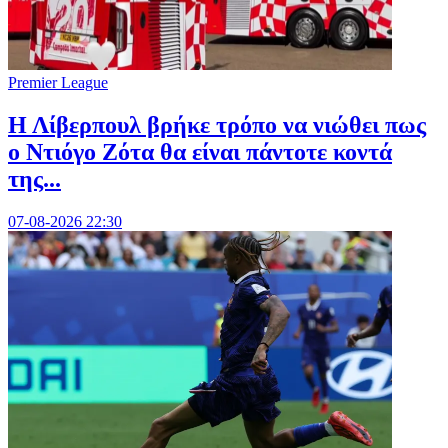
Premier League
Η Λίβερπουλ βρήκε τρόπο να νιώθει πως
ο Ντιόγο Ζότα θα είναι πάντοτε κοντά
της...
07-08-2026 22:30