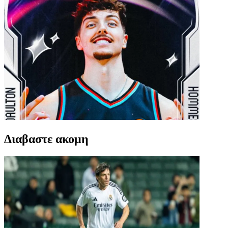
Διαβαστε ακομη