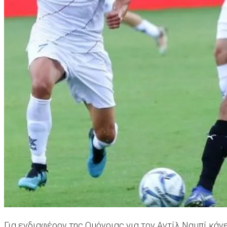
Για ενδιαφέρον της Ομόνοιας για τον Αντίλ Ναμπί κάν