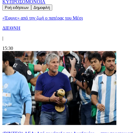
ΚΥΠΡΟΣ
ΟΜΟΝΟΙΑ
Ροή ειδήσεων
Δημοφιλή
«Έφυγε» από την ζωή ο πατέρας του Μέσι
ΔΙΕΘΝΗ
|
15:30