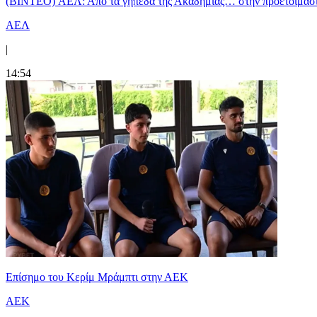
(BINTEO) ΑΕΛ: Από τα γήπεδα της Ακαδημίας… στην προετοιμασία
ΑΕΛ
|
14:54
Επίσημο του Κερίμ Μράμπτι στην ΑΕK
ΑΕΚ