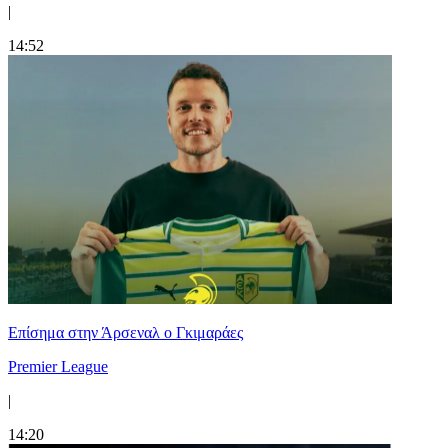
|
14:52
Επίσημα στην Άρσεναλ ο Γκιμαράες
Premier League
|
14:20