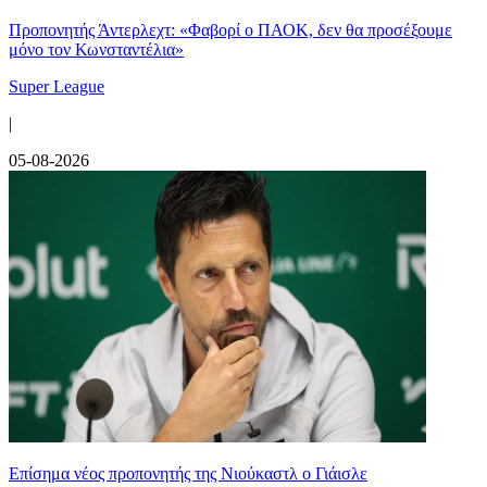
Προπονητής Άντερλεχτ: «Φαβορί ο ΠΑΟΚ, δεν θα προσέξουμε
μόνο τον Κωνσταντέλια»
Super League
|
05-08-2026
Επίσημα νέος προπονητής της Νιούκαστλ ο Γιάισλε