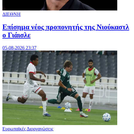
ΔΙΕΘΝΗ
Επίσημα νέος προπονητής της Νιούκαστλ
ο Γιάισλε
05-08-2026 23:37
Ευρωπαϊκές Διοργανώσεις