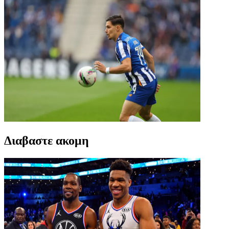
Διαβαστε ακομη