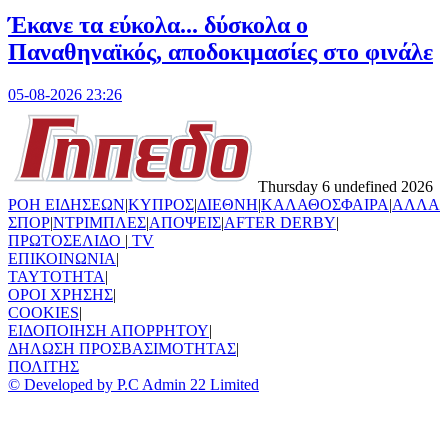
Έκανε τα εύκολα... δύσκολα ο
Παναθηναϊκός, αποδοκιμασίες στο φινάλε
05-08-2026 23:26
Thursday 6 undefined 2026
ΡΟΗ ΕΙΔΗΣΕΩΝ
|
ΚΥΠΡΟΣ
|
ΔΙΕΘΝΗ
|
ΚΑΛΑΘΟΣΦΑΙΡΑ
|
ΑΛΛΑ
ΣΠΟΡ
|
ΝΤΡΙΜΠΛΕΣ
|
ΑΠΟΨΕΙΣ
|
AFTER DERBY
|
ΠΡΩΤΟΣΕΛΙΔΟ
|
TV
ΕΠΙΚΟΙΝΩΝΙΑ
|
TAYTOTHTA
|
ΟΡΟΙ ΧΡΗΣΗΣ
|
COOKIES
|
ΕΙΔΟΠΟΙΗΣΗ ΑΠΟΡΡΗΤΟΥ
|
ΔΗΛΩΣΗ ΠΡΟΣΒΑΣΙΜΟΤΗΤΑΣ
|
ΠΟΛΙΤΗΣ
© Developed by P.C Admin 22 Limited