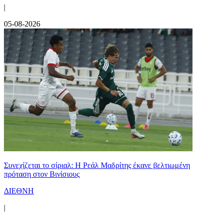
|
05-08-2026
Συνεχίζεται το σίριαλ: Η Ρεάλ Μαδρίτης έκανε βελτιωμένη
πρόταση στον Βινίσιους
ΔΙΕΘΝΗ
|