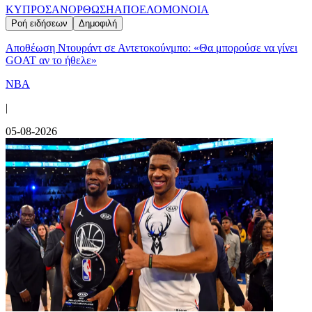
ΚΥΠΡΟΣ
ΑΝΟΡΘΩΣΗ
ΑΠΟΕΛ
ΟΜΟΝΟΙΑ
Ροή ειδήσεων
Δημοφιλή
Αποθέωση Ντουράντ σε Αντετοκούνμπο: «Θα μπορούσε να γίνει
GOAT αν το ήθελε»
NBA
|
05-08-2026