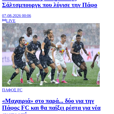
Σάλτσμπουργκ που λύγισε την Πάφο
07-08-2026 00:06
LIVE
ΠΑΦΟΣ FC
«Μαχαιριά» στο παρά... δύο για την
Πάφος FC και θα παίξει ρέστα για νέα