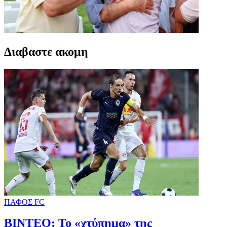
Διαβαστε ακομη
ΠΑΦΟΣ FC
ΒΙΝΤΕΟ: Το «χτύπημα» της