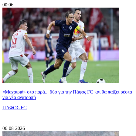
00:06
«Μαχαιριά» στο παρά... δύο για την Πάφος FC και θα παίξει ρέστα
για νέα ανατροπή
ΠΑΦΟΣ FC
|
06-08-2026