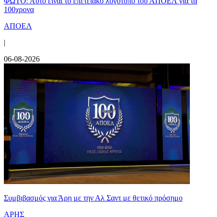
ΦΩΤΟ: Αυτό είναι το επετειακό λογότυπο του ΑΠΟΕΛ για τα
100χρονα
ΑΠΟΕΛ
|
06-08-2026
Συμβιβασμός για Άρη με την Αλ Σαντ με θετικό πρόσημο
ΑΡΗΣ