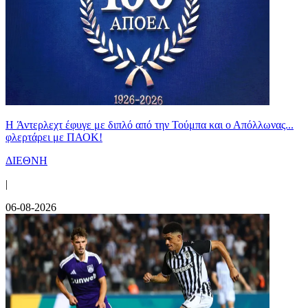
H Άντερλεχτ έφυγε με διπλό από την Τούμπα και ο Απόλλωνας...
φλερτάρει με ΠΑΟΚ!
ΔΙΕΘΝΗ
|
06-08-2026