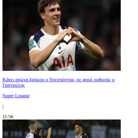
Kάνει αγώνα δρόμου ο Ντεσπόντοφ, σε φουλ ρυθμούς ο
Γιαννούλης
Super League
|
11:56