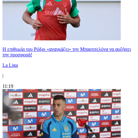
Η επιθυμία του Ρόδρι «αναγκάζει» την Μπαρτσελόνα να αυξήσει
την προσφορά!
La Liga
|
11:19