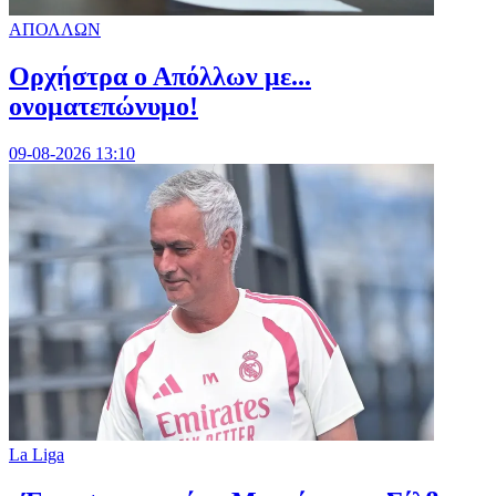
ΑΠΟΛΛΩΝ
Ορχήστρα o Aπόλλων με...
ονοματεπώνυμο!
09-08-2026 13:10
La Liga