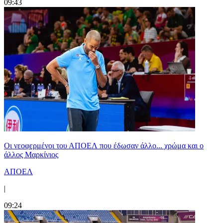
09:43
Οι νεοφερμένοι του ΑΠΟΕΛ που έδωσαν άλλο... χρώμα και ο
άλλος Μαρκίνιος
ΑΠΟΕΛ
|
09:24