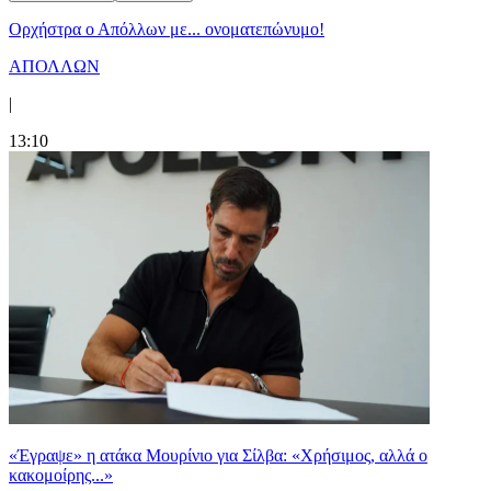
Ορχήστρα o Aπόλλων με... ονοματεπώνυμο!
ΑΠΟΛΛΩΝ
|
13:10
«Έγραψε» η ατάκα Μουρίνιο για Σίλβα: «Χρήσιμος, αλλά ο
κακομοίρης...»