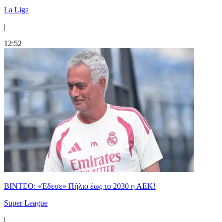
La Liga
|
12:52
ΒΙΝΤΕΟ: «Έδεσε» Πήλιο έως το 2030 η ΑΕΚ!
Super League
|