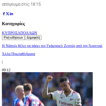
απόγευμα στις 18:15.
Κατηγορίες
ΚΥΠΡΟΣ
ΑΠΟΛΛΩΝ
Ροή ειδήσεων
Δημοφιλή
Η Νάπολι θέλει να πάρει τον Γκάμπριελ Ζεσούς από την Άρσεναλ
Άλλα Πρωταθλήματα
|
09:12