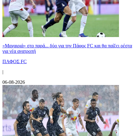
«Μαχαιριά» στο παρά... δύο για την Πάφος FC και θα παίξει ρέστα
για νέα ανατροπή
ΠΑΦΟΣ FC
|
06-08-2026