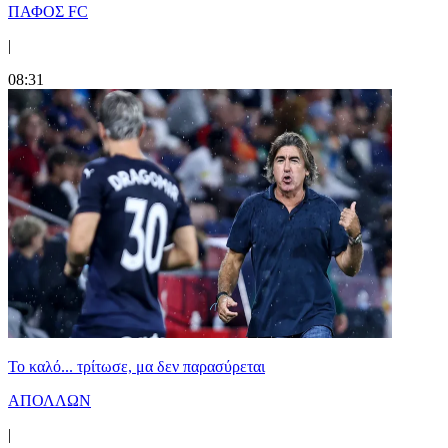
ΠΑΦΟΣ FC
|
08:31
Το καλό... τρίτωσε, μα δεν παρασύρεται
ΑΠΟΛΛΩΝ
|