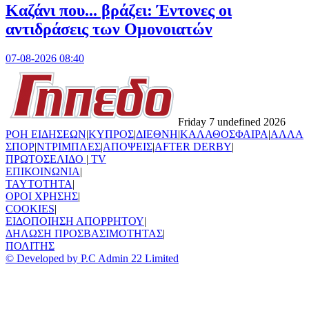
Καζάνι που... βράζει: Έντονες οι
αντιδράσεις των Ομονοιατών
07-08-2026 08:40
Friday 7 undefined 2026
ΡΟΗ ΕΙΔΗΣΕΩΝ
|
ΚΥΠΡΟΣ
|
ΔΙΕΘΝΗ
|
ΚΑΛΑΘΟΣΦΑΙΡΑ
|
ΑΛΛΑ
ΣΠΟΡ
|
ΝΤΡΙΜΠΛΕΣ
|
ΑΠΟΨΕΙΣ
|
AFTER DERBY
|
ΠΡΩΤΟΣΕΛΙΔΟ
|
TV
ΕΠΙΚΟΙΝΩΝΙΑ
|
TAYTOTHTA
|
ΟΡΟΙ ΧΡΗΣΗΣ
|
COOKIES
|
ΕΙΔΟΠΟΙΗΣΗ ΑΠΟΡΡΗΤΟΥ
|
ΔΗΛΩΣΗ ΠΡΟΣΒΑΣΙΜΟΤΗΤΑΣ
|
ΠΟΛΙΤΗΣ
© Developed by P.C Admin 22 Limited