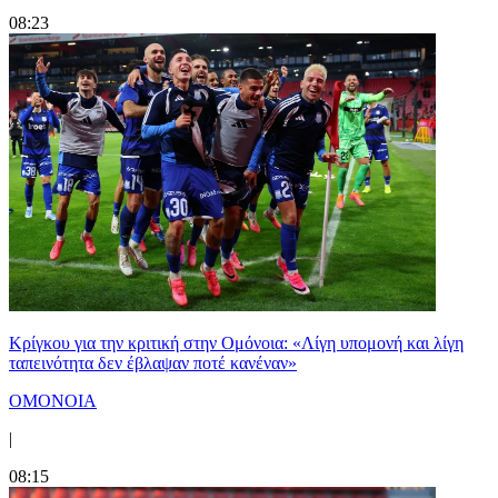
08:23
Κρίγκου για την κριτική στην Ομόνοια: «Λίγη υπομονή και λίγη
ταπεινότητα δεν έβλαψαν ποτέ κανέναν»
ΟΜΟΝΟΙΑ
|
08:15