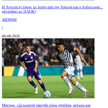
H Άντερλεχτ έφυγε με διπλό από την Τούμπα και ο Απόλλωνας...
φλερτάρει με ΠΑΟΚ!
ΔΙΕΘΝΗ
|
06-08-2026
Μπεργκ: «Ξεχωριστό παιχνίδι λόγω γηπέδου, ανέμου και